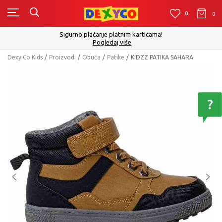
0
0
0
Sigurno plaćanje platnim karticama!
Pogledaj više
Dexy Co Kids
Proizvodi
Obuća
Patike
KIDZZ PATIKA SAHARA