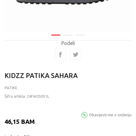
Podeli
KIDZZ PATIKA SAHARA
PATIKE
Šifra artikla:
24FW35051L
Obavijesti me o sniženju
46,15
BAM