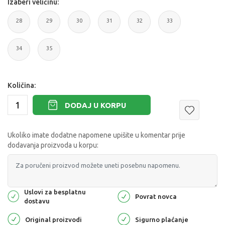
Izaberi veličinu:
28
29
30
31
32
33
34
35
Količina:
DODAJ U KORPU
Ukoliko imate dodatne napomene upišite u komentar prije
dodavanja proizvoda u korpu:
Uslovi za besplatnu
Povrat novca
dostavu
Original proizvodi
Sigurno plaćanje