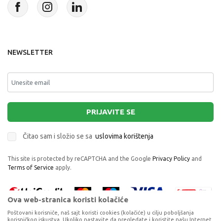
NEWSLETTER
PRIJAVITE SE
Čitao sam i složio se sa
uslovima korištenja
This site is protected by reCAPTCHA and the Google
Privacy Policy
and
Terms of Service
apply.
Ova web-stranica koristi kolačiće
Poštovani korisniče, naš sajt koristi cookies (kolačiće) u cilju poboljšanja
korisničkog iskustva. Ukoliko nastavite da pregledate i koristite našu Internet