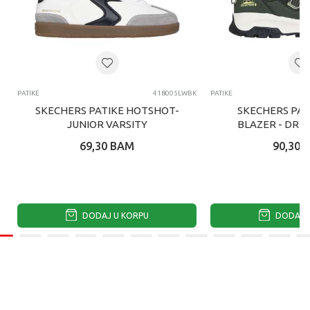
PATIKE
418005LWBK
PATIKE
SKECHERS PATIKE HOTSHOT-
SKECHERS PAT
JUNIOR VARSITY
BLAZER - DRI
69,30
BAM
90,30
DODAJ U KORPU
DODAJ U