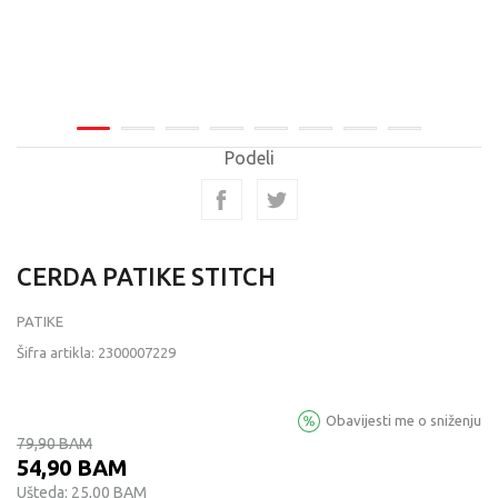
Podeli
CERDA PATIKE STITCH
PATIKE
Šifra artikla:
2300007229
Obavijesti me o sniženju
79,90
BAM
54,90
BAM
Ušteda:
25,00
BAM