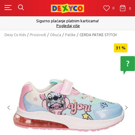
0
0
0
Sigurno plaćanje platnim karticama!
Pogledaj više
Dexy Co Kids
Proizvodi
Obuća
Patike
CERDA PATIKE STITCH
31
%