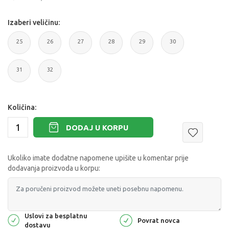
Izaberi veličinu:
25
26
27
28
29
30
31
32
Količina:
DODAJ U KORPU
Ukoliko imate dodatne napomene upišite u komentar prije
dodavanja proizvoda u korpu:
Uslovi za besplatnu
Povrat novca
dostavu