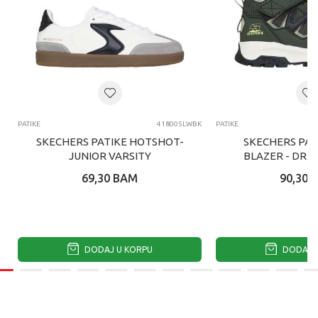
PATIKE
418005LWBK
PATIKE
SKECHERS PATIKE HOTSHOT-
SKECHERS PAT
JUNIOR VARSITY
BLAZER - DRI
69,30
BAM
90,30
DODAJ U KORPU
DODAJ U