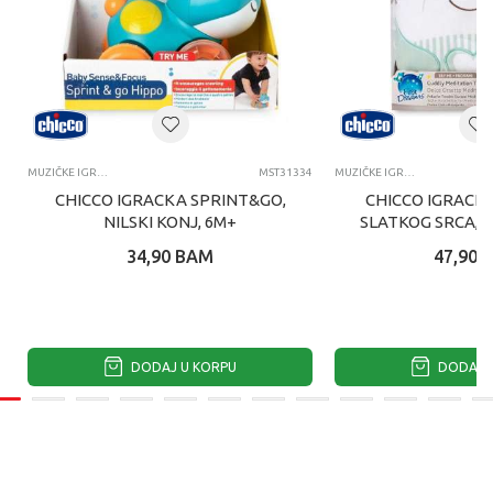
MUZIČKE IGRAČKE
MST31334
MUZIČKE IGRAČKE
CHICCO IGRACKA SPRINT&GO,
CHICCO IGRACK
NILSKI KONJ, 6M+
SLATKOG SRCA, 
34,90
BAM
47,90
DODAJ U KORPU
DODAJ U