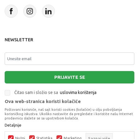
NEWSLETTER
PRIJAVITE SE
Čitao sam i složio se sa
uslovima korištenja
Ova web-stranica koristi kolačiće
This site is protected by reCAPTCHA and the Google
Privacy Policy
and
Poštovani korisniče, naš sajt koristi cookies (kolačiće) u cilju poboljšanja
Terms of Service
apply.
korisničkog iskustva. Ukoliko nastavite da pregledate i koristite našu Internet
prodavnicu slažete se sa upotrebom kolačića.
Detaljnije
Nužni
Statistika
Marketing
Saznaj više