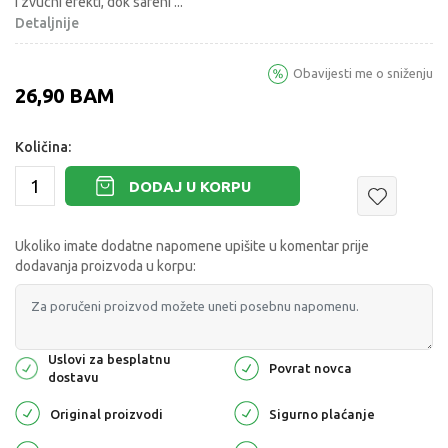
i zvucni efekti, dok sareni
...
Detaljnije
Obavijesti me o sniženju
26,90
BAM
Količina:
DODAJ U KORPU
Ukoliko imate dodatne napomene upišite u komentar prije
dodavanja proizvoda u korpu:
Uslovi za besplatnu
Povrat novca
dostavu
Original proizvodi
Sigurno plaćanje