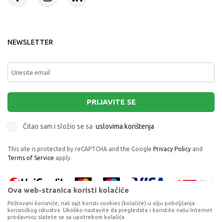
NEWSLETTER
PRIJAVITE SE
Čitao sam i složio se sa
uslovima korištenja
This site is protected by reCAPTCHA and the Google
Privacy Policy
and
Terms of Service
apply.
Ova web-stranica koristi kolačiće
Poštovani korisniče, naš sajt koristi cookies (kolačiće) u cilju poboljšanja
korisničkog iskustva. Ukoliko nastavite da pregledate i koristite našu Internet
prodavnicu slažete se sa upotrebom kolačića.