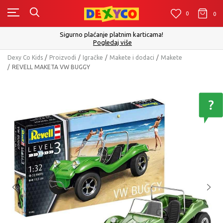
0
0
0
Sigurno plaćanje platnim karticama!
Pogledaj više
Dexy Co Kids
Proizvodi
Igračke
Makete i dodaci
Makete
REVELL MAKETA VW BUGGY