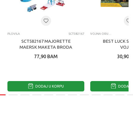
PLOVILA
SCT582167
VOJNA ORUĐA, TENKOVI, VOJNICI
SCT582167 MAJORETTE
BEST LUCK SET
MAERSK MAKETA BRODA
VOJS
77,90
BAM
30,90
DODAJ U KORPU
DODAJ U