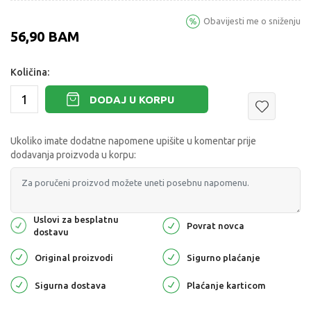
Obavijesti me o sniženju
56,90
BAM
Količina:
DODAJ U KORPU
Ukoliko imate dodatne napomene upišite u komentar prije
dodavanja proizvoda u korpu:
Uslovi za besplatnu
Povrat novca
dostavu
Original proizvodi
Sigurno plaćanje
Sigurna dostava
Plaćanje karticom