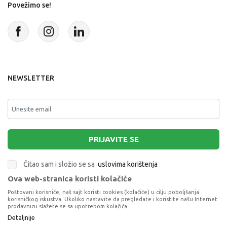
Povežimo se!
NEWSLETTER
PRIJAVITE SE
Čitao sam i složio se sa
uslovima korištenja
Ova web-stranica koristi kolačiće
This site is protected by reCAPTCHA and the Google
Privacy Policy
and
Poštovani korisniče, naš sajt koristi cookies (kolačiće) u cilju poboljšanja
Terms of Service
apply.
korisničkog iskustva. Ukoliko nastavite da pregledate i koristite našu Internet
prodavnicu slažete se sa upotrebom kolačića.
CERDA MAJICA KRATAK RUKAV SHORT
Detaljnije
SLEEVE T-SHIRT PREMIUM SEQUINS SIN