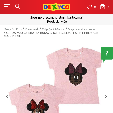
0
0
0
Sigurno plaćanje platnim karticama!
Pogledaj više
Dexy Co Kids
Proizvodi
Odjeća
Majica
Majica kratak rukav
CERDA MAJICA KRATAK RUKAV SHORT SLEEVE T-SHIRT PREMIUM
SEQUINS SIN