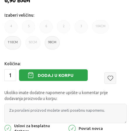
6,90
BAM
Izaberi veličinu:
4
5
6
2
3
104CM
110CM
92CM
98CM
Količina:
DODAJ U KORPU
Ukoliko imate dodatne napomene upišite u komentar prije
dodavanja proizvoda u korpu:
Uslovi za besplatnu
Povrat novca