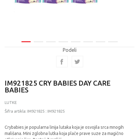
Podeli
IM921825 CRY BABIES DAY CARE
BABIES
LUTKE
Šifra artikla:
IM921825
:
IM921825
Crybabies je popularna linija lutaka koja je osvojila srca mnogih
mališana. Mini zglobna lutka koja plače prave suze za magično