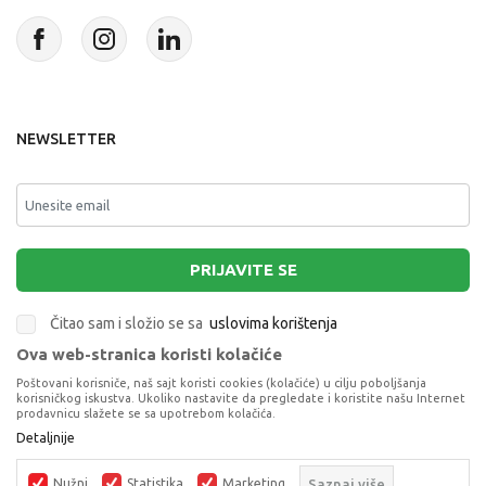
NEWSLETTER
PRIJAVITE SE
Čitao sam i složio se sa
uslovima korištenja
Ova web-stranica koristi kolačiće
This site is protected by reCAPTCHA and the Google
Privacy Policy
and
Poštovani korisniče, naš sajt koristi cookies (kolačiće) u cilju poboljšanja
Terms of Service
apply.
korisničkog iskustva. Ukoliko nastavite da pregledate i koristite našu Internet
prodavnicu slažete se sa upotrebom kolačića.
Detaljnije
Nužni
Statistika
Marketing
Saznaj više