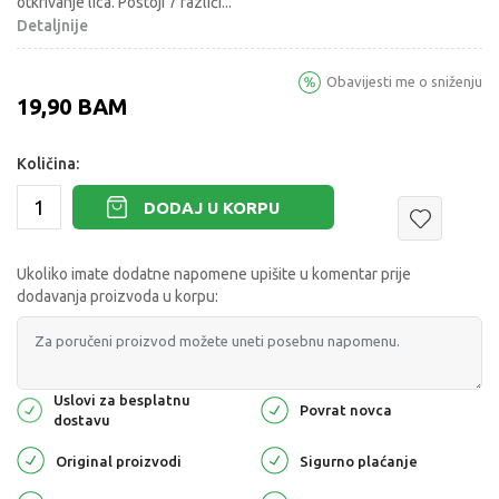
otkrivanje lica. Postoji 7 različi
...
Detaljnije
Obavijesti me o sniženju
19,90
BAM
Količina:
DODAJ U KORPU
Ukoliko imate dodatne napomene upišite u komentar prije
dodavanja proizvoda u korpu:
Uslovi za besplatnu
Povrat novca
dostavu
Original proizvodi
Sigurno plaćanje