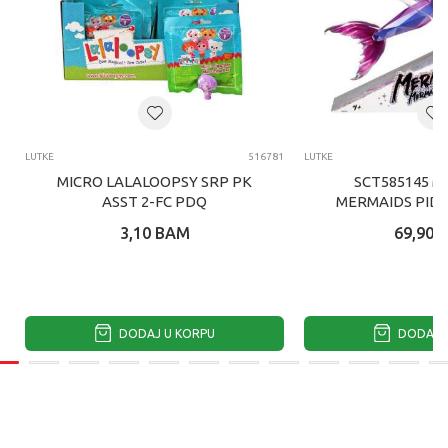
LUTKE
516781
LUTKE
MICRO LALALOOPSY SRP PK
SCT585145 M
ASST 2-FC PDQ
MERMAIDS PID
SIRENA LUT
3,10
BAM
69,90
DODAJ U KORPU
DODAJ U