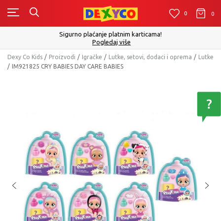
0
0
0
Sigurno plaćanje platnim karticama!
Pogledaj više
Dexy Co Kids
Proizvodi
Igračke
Lutke, setovi, dodaci i oprema
Lutke
IM921825 CRY BABIES DAY CARE BABIES