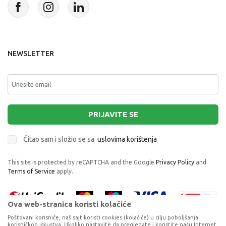
NEWSLETTER
PRIJAVITE SE
Čitao sam i složio se sa
uslovima korištenja
This site is protected by reCAPTCHA and the Google
Privacy Policy
and
Terms of Service
apply.
Ova web-stranica koristi kolačiće
Poštovani korisniče, naš sajt koristi cookies (kolačiće) u cilju poboljšanja
korisničkog iskustva. Ukoliko nastavite da pregledate i koristite našu Internet