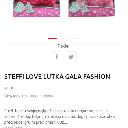
Podeli
STEFFI LOVE LUTKA GALA FASHION
LUTKE
Šifra artikla:
SB9003
:
SB9003
Steffi love u svojoj najljepšoj haljini, vrlo elegantnoj za gala
večeru.Prelepa haljina, ukrašena ružama, duga plava kosa lutke
pretvorice igru ?u pravi praznik.Uz
...