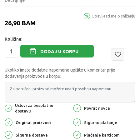
Detaljnije
Obavijesti me o sniženju
26,90
BAM
Količina:
DODAJ U KORPU
Ukoliko imate dodatne napomene upišite u komentar prije
dodavanja proizvoda u korpu:
Uslovi za besplatnu
Povrat novca
dostavu
Original proizvodi
Sigurno plaćanje
Sigurna dostava
Plaćanje karticom