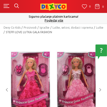
0
0
0
Sigurno plaćanje platnim karticama!
Pogledaj više
Dexy Co Kids
Proizvodi
Igračke
Lutke, setovi, dodaci i oprema
Lutke
STEFFI LOVE LUTKA GALA FASHION