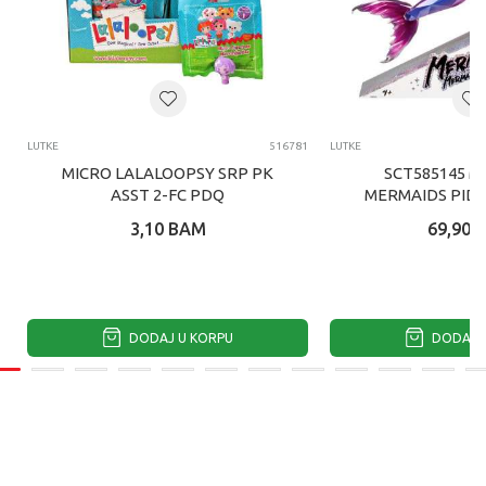
LUTKE
516781
LUTKE
MICRO LALALOOPSY SRP PK
SCT585145 M
ASST 2-FC PDQ
MERMAIDS PID
SIRENA LUT
3,10
BAM
69,90
DODAJ U KORPU
DODAJ U