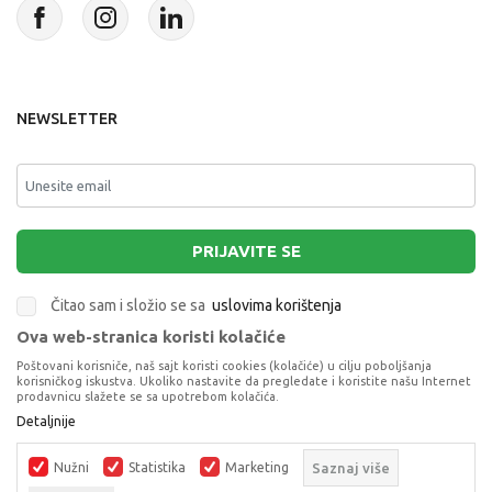
NEWSLETTER
PRIJAVITE SE
Čitao sam i složio se sa
uslovima korištenja
Ova web-stranica koristi kolačiće
This site is protected by reCAPTCHA and the Google
Privacy Policy
and
Poštovani korisniče, naš sajt koristi cookies (kolačiće) u cilju poboljšanja
Terms of Service
apply.
korisničkog iskustva. Ukoliko nastavite da pregledate i koristite našu Internet
prodavnicu slažete se sa upotrebom kolačića.
Detaljnije
Nužni
Statistika
Marketing
Saznaj više