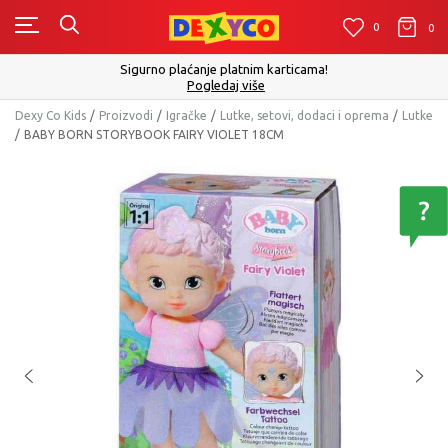
0
0
0
Sigurno plaćanje platnim karticama!
Pogledaj više
Dexy Co Kids
Proizvodi
Igračke
Lutke, setovi, dodaci i oprema
Lutke
BABY BORN STORYBOOK FAIRY VIOLET 18CM