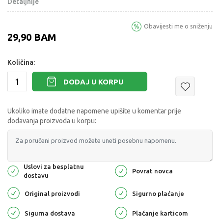
Detaljnije
Obavijesti me o sniženju
29,90
BAM
Količina:
DODAJ U KORPU
Ukoliko imate dodatne napomene upišite u komentar prije
dodavanja proizvoda u korpu:
Uslovi za besplatnu
Povrat novca
dostavu
Original proizvodi
Sigurno plaćanje
Sigurna dostava
Plaćanje karticom