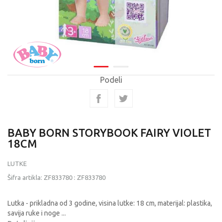
Podeli
BABY BORN STORYBOOK FAIRY VIOLET
18CM
LUTKE
Šifra artikla:
ZF833780
:
ZF833780
Lutka - prikladna od 3 godine, visina lutke: 18 cm, materijal: plastika,
savija ruke i noge
...