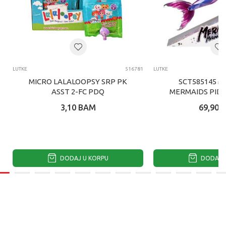
LUTKE
516781
LUTKE
MICRO LALALOOPSY SRP PK
SCT585145 M
ASST 2-FC PDQ
MERMAIDS PID
SIRENA LUT
3,10
BAM
69,90
DODAJ U KORPU
DODAJ U