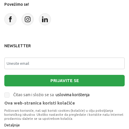
Povežimo se!
NEWSLETTER
PRIJAVITE SE
Čitao sam i složio se sa
uslovima korištenja
Ova web-stranica koristi kolačiće
This site is protected by reCAPTCHA and the Google
Privacy Policy
and
Poštovani korisniče, naš sajt koristi cookies (kolačiće) u cilju poboljšanja
Terms of Service
apply.
korisničkog iskustva. Ukoliko nastavite da pregledate i koristite našu Internet
prodavnicu slažete se sa upotrebom kolačića.
Detaljnije