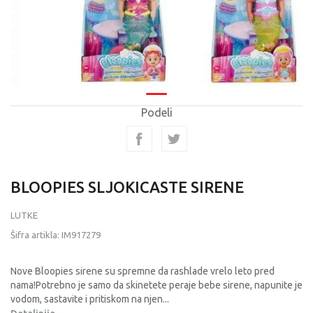
Podeli
BLOOPIES SLJOKICASTE SIRENE
LUTKE
Šifra artikla:
IM917279
Nove Bloopies sirene su spremne da rashlade vrelo leto pred
nama!Potrebno je samo da skinetete peraje bebe sirene, napunite je
vodom, sastavite i pritiskom na njen
...