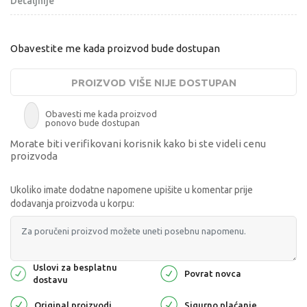
Detaljnije
Obavestite me kada proizvod bude dostupan
PROIZVOD VIŠE NIJE DOSTUPAN
Obavesti me kada proizvod
ponovo bude dostupan
Morate biti verifikovani korisnik kako bi ste videli cenu
proizvoda
Ukoliko imate dodatne napomene upišite u komentar prije
dodavanja proizvoda u korpu:
Uslovi za besplatnu
Povrat novca
dostavu
Original proizvodi
Sigurno plaćanje