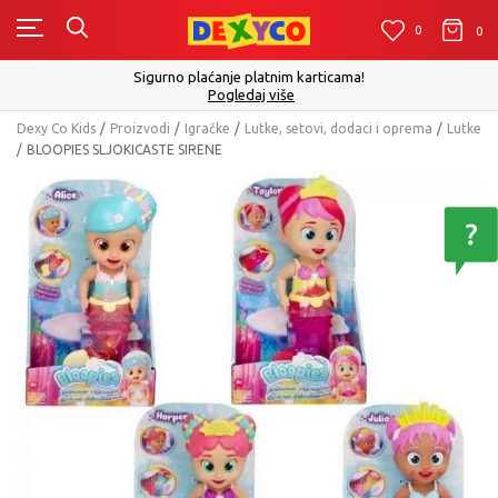
0
0
0
Sigurno plaćanje platnim karticama!
Pogledaj više
Dexy Co Kids
Proizvodi
Igračke
Lutke, setovi, dodaci i oprema
Lutke
BLOOPIES SLJOKICASTE SIRENE