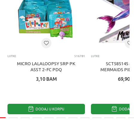
LUTKE
516781
LUTKE
MICRO LALALOOPSY SRP PK
SCT585145 M
ASST 2-FC PDQ
MERMAIDS PID
SIRENA LUT
3,10
BAM
69,90
DODAJ U KORPU
DODAJ U