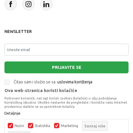
NEWSLETTER
PRIJAVITE SE
Čitao sam i složio se sa
uslovima korištenja
Ova web-stranica koristi kolačiće
This site is protected by reCAPTCHA and the Google
Privacy Policy
and
Poštovani korisniče, naš sajt koristi cookies (kolačiće) u cilju poboljšanja
Terms of Service
apply.
korisničkog iskustva. Ukoliko nastavite da pregledate i koristite našu Internet
prodavnicu slažete se sa upotrebom kolačića.
Detaljnije
Nužni
Statistika
Marketing
Saznaj više