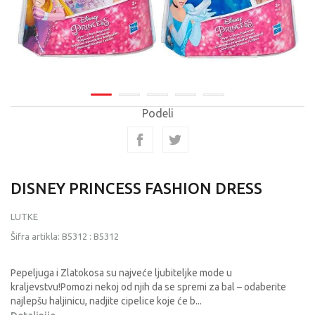
Podeli
DISNEY PRINCESS FASHION DRESS
LUTKE
Šifra artikla:
B5312
:
B5312
Pepeljuga i Zlatokosa su najveće ljubiteljke mode u
kraljevstvu!Pomozi nekoj od njih da se spremi za bal – odaberite
najlepšu haljinicu, nadjite cipelice koje će b
...