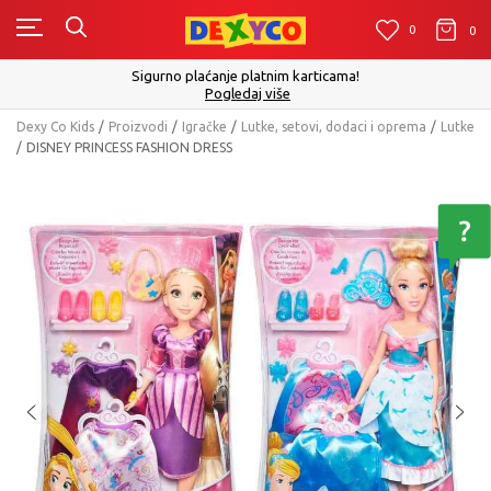
0
0
0
Sigurno plaćanje platnim karticama!
Pogledaj više
Dexy Co Kids
Proizvodi
Igračke
Lutke, setovi, dodaci i oprema
Lutke
DISNEY PRINCESS FASHION DRESS