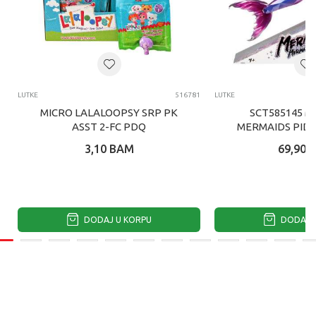
LUTKE
516781
LUTKE
MICRO LALALOOPSY SRP PK
SCT585145 M
ASST 2-FC PDQ
MERMAIDS PID
SIRENA LUT
3,10
BAM
69,90
DODAJ U KORPU
DODAJ U