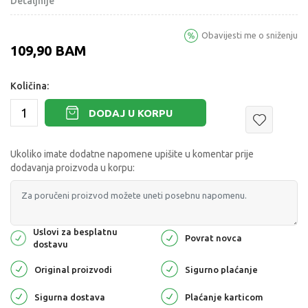
Detaljnije
Obavijesti me o sniženju
109,90
BAM
Količina:
DODAJ U KORPU
Ukoliko imate dodatne napomene upišite u komentar prije
dodavanja proizvoda u korpu:
Uslovi za besplatnu
Povrat novca
dostavu
Original proizvodi
Sigurno plaćanje
Sigurna dostava
Plaćanje karticom