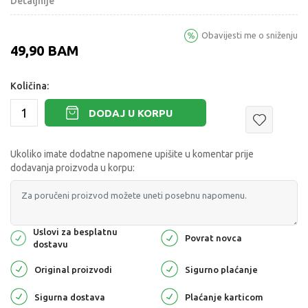
Detaljnije
Obavijesti me o sniženju
49,90
BAM
Količina:
DODAJ U KORPU
Ukoliko imate dodatne napomene upišite u komentar prije
dodavanja proizvoda u korpu:
Uslovi za besplatnu
Povrat novca
dostavu
Original proizvodi
Sigurno plaćanje
Sigurna dostava
Plaćanje karticom