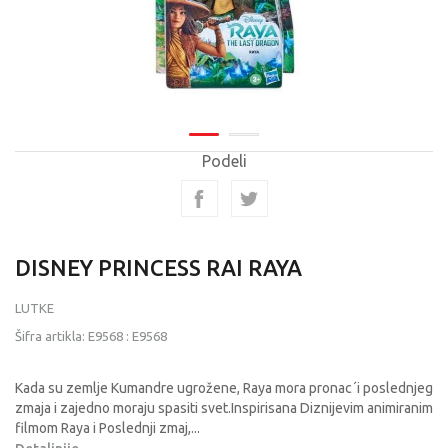
Podeli
DISNEY PRINCESS RAI RAYA
LUTKE
Šifra artikla:
E9568
:
E9568
Kada su zemlje Kumandre ugrožene, Raya mora pronac´i poslednjeg
zmaja i zajedno moraju spasiti svet.Inspirisana Diznijevim animiranim
filmom Raya i Poslednji zmaj,
...