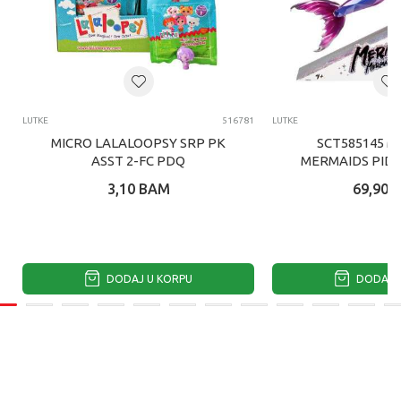
LUTKE
516781
LUTKE
MICRO LALALOOPSY SRP PK
SCT585145 M
ASST 2-FC PDQ
MERMAIDS PID
SIRENA LUT
3,10
BAM
69,90
DODAJ U KORPU
DODAJ U