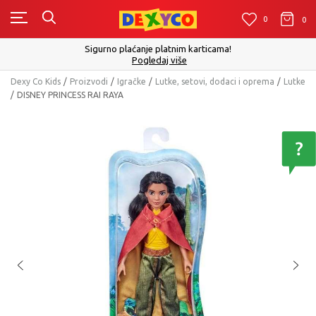
0
0
0
Click&Collect - Platite karticom Online i 
m karticama!
izboru
še
Pogledaj vi
Dexy Co Kids
Proizvodi
Igračke
Lutke, setovi, dodaci i oprema
Lutke
DISNEY PRINCESS RAI RAYA