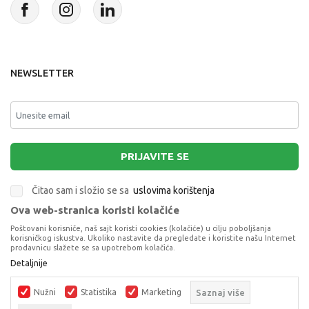
NEWSLETTER
PRIJAVITE SE
Čitao sam i složio se sa
uslovima korištenja
Ova web-stranica koristi kolačiće
This site is protected by reCAPTCHA and the Google
Privacy Policy
and
Poštovani korisniče, naš sajt koristi cookies (kolačiće) u cilju poboljšanja
Terms of Service
apply.
korisničkog iskustva. Ukoliko nastavite da pregledate i koristite našu Internet
prodavnicu slažete se sa upotrebom kolačića.
Detaljnije
DISNEY PRINCESS RAI RAYA
LUTKE
Nužni
Statistika
Marketing
Saznaj više