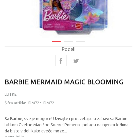
Podeli
BARBIE MERMAID MAGIC BLOOMING
LUTKE
Šifra artikla:
JDM72
:
JDM72
Sa Barbie, sve je moguće! Uživajte i procvetajte u zabavi sa Barbie
lutkom Cvetne Magične Sirene! Pomerite polugu na njenim leđima
da biste videli kako cveće moze
...