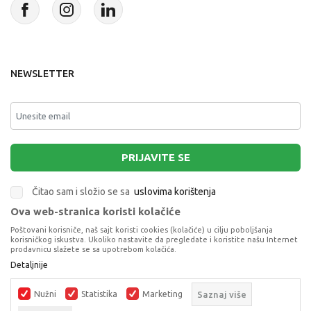
NEWSLETTER
PRIJAVITE SE
Čitao sam i složio se sa
uslovima korištenja
Ova web-stranica koristi kolačiće
This site is protected by reCAPTCHA and the Google
Privacy Policy
and
Poštovani korisniče, naš sajt koristi cookies (kolačiće) u cilju poboljšanja
Terms of Service
apply.
korisničkog iskustva. Ukoliko nastavite da pregledate i koristite našu Internet
prodavnicu slažete se sa upotrebom kolačića.
Detaljnije
Nužni
Statistika
Marketing
Saznaj više