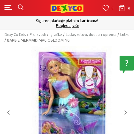
0
0
0
Sigurno plaćanje platnim karticama!
Pogledaj više
Dexy Co Kids
Proizvodi
Igračke
Lutke, setovi, dodaci i oprema
Lutke
BARBIE MERMAID MAGIC BLOOMING