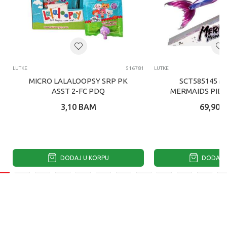
LUTKE
516781
LUTKE
MICRO LALALOOPSY SRP PK
SCT585145 M
ASST 2-FC PDQ
MERMAIDS PID
SIRENA LUT
3,10
BAM
69,90
DODAJ U KORPU
DODAJ U