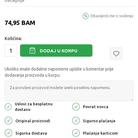
Detaljnije
Obavijesti me o sniženju
74,95
BAM
Količina:
DODAJ U KORPU
Ukoliko imate dodatne napomene upišite u komentar prije
dodavanja proizvoda u korpu:
Uslovi za besplatnu
Povrat novca
dostavu
Original proizvodi
Sigurno plaćanje
Sigurna dostava
Plaćanje karticom