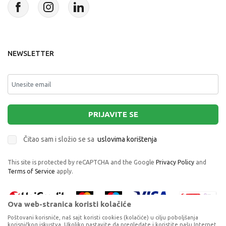
NEWSLETTER
PRIJAVITE SE
Čitao sam i složio se sa
uslovima korištenja
This site is protected by reCAPTCHA and the Google
Privacy Policy
and
Terms of Service
apply.
Ova web-stranica koristi kolačiće
Poštovani korisniče, naš sajt koristi cookies (kolačiće) u cilju poboljšanja
korisničkog iskustva. Ukoliko nastavite da pregledate i koristite našu Internet