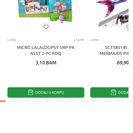
LUTKE
516781
LUTKE
MICRO LALALOOPSY SRP PK
SCT585145 M
ASST 2-FC PDQ
MERMAIDS PID
SIRENA LUT
3,10
BAM
69,90
DODAJ U KORPU
DODAJ U