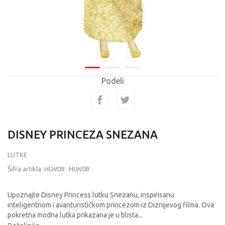
Podeli
DISNEY PRINCEZA SNEZANA
LUTKE
Šifra artikla:
HLW08
:
HLW08
Upoznajte Disney Princess lutku Snezanu, inspirisanu
inteligentnom i avanturističkom princezom iz Diznijevog filma. Ova
pokretna modna lutka prikazana je u blista
...