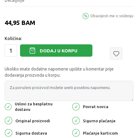
Detaljnije
Obavijesti me o sniženju
44,95
BAM
Količina:
DODAJ U KORPU
Ukoliko imate dodatne napomene upišite u komentar prije
dodavanja proizvoda u korpu:
Uslovi za besplatnu
Povrat novca
dostavu
Original proizvodi
Sigurno plaćanje
Sigurna dostava
Plaćanje karticom