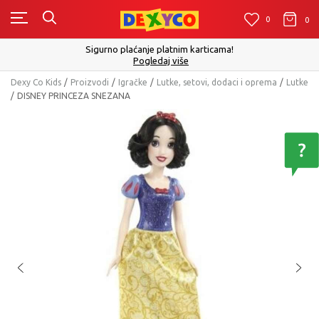
0
0
0
Sigurno plaćanje platnim karticama!
Pogledaj više
Dexy Co Kids
Proizvodi
Igračke
Lutke, setovi, dodaci i oprema
Lutke
DISNEY PRINCEZA SNEZANA