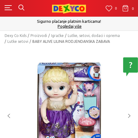
0
0
0
Click&Collect - Platite karticom Online i 
m karticama!
izboru
še
Pogledaj vi
Dexy Co Kids
Proizvodi
Igračke
Lutke, setovi, dodaci i oprema
Lutke setovi
BABY ALIVE LILINA RODJENDANSKA ZABAVA