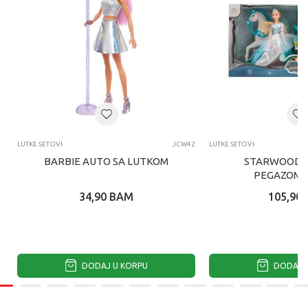
LUTKE SETOVI
JCW42
LUTKE SETOVI
BARBIE AUTO SA LUTKOM
STARWOOD K
PEGAZOM I
34,90
BAM
105,90
DODAJ U KORPU
DODAJ U