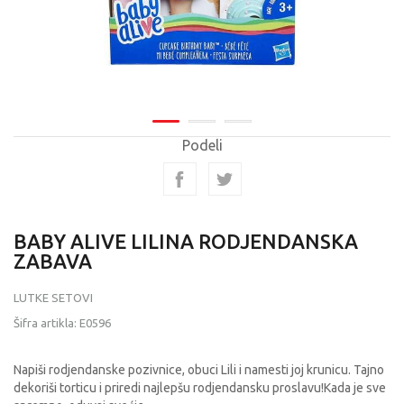
Podeli
BABY ALIVE LILINA RODJENDANSKA
ZABAVA
LUTKE SETOVI
Šifra artikla:
E0596
Napiši rodjendanske pozivnice, obuci Lili i namesti joj krunicu. Tajno
dekoriši torticu i priredi najlepšu rodjendansku proslavu!Kada je sve