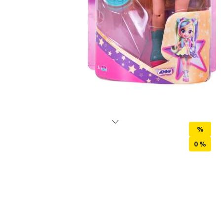
%
0
%