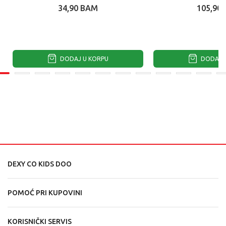
34,90
BAM
105,90
DODAJ U KORPU
DODAJ U
DEXY CO KIDS DOO
POMOĆ PRI KUPOVINI
KORISNIČKI SERVIS