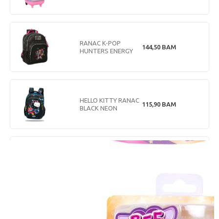
RANAC K-POP
144,50
BAM
HUNTERS ENERGY
HELLO KITTY RANAC
115,90
BAM
BLACK NEON
NEBULOUS STARS
PERNICA PUNA SA 3
72,90
BAM
ZIPA - CRISTALIA &
AGATHA
CANENCO STITCH
KOFER SA
40,90
BAM