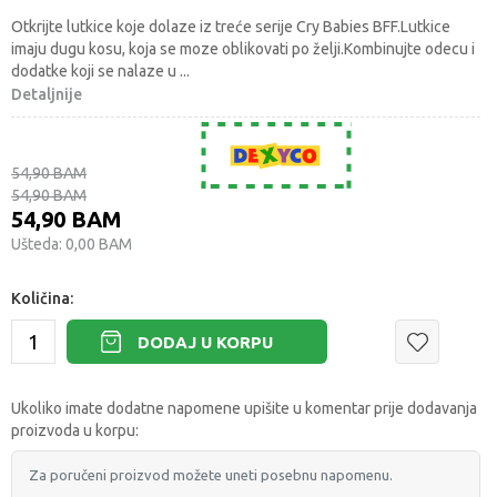
Otkrijte lutkice koje dolaze iz treće serije Cry Babies BFF.Lutkice
imaju dugu kosu, koja se moze oblikovati po želji.Kombinujte odecu i
dodatke koji se nalaze u
...
Detaljnije
54,90
BAM
54,90
BAM
54,90
BAM
Ušteda:
0,00
BAM
Količina:
DODAJ U KORPU
Ukoliko imate dodatne napomene upišite u komentar prije dodavanja
proizvoda u korpu: