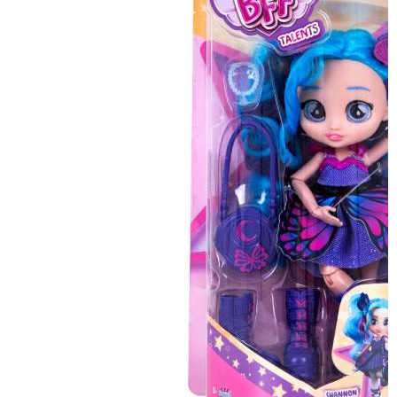
PRIBOROM ZA
CRTANJE
CERDA RANAC ZA
VRTIC 3D HELLO
34,90
BAM
KITTY
PERNICA 3 ZIPA
PRAZNA K-POP
31,90
BAM
DEMON HANTERS
ICONIC
FUNLOCLETS
SECRET MINI
24,90
BAM
JOURNAL