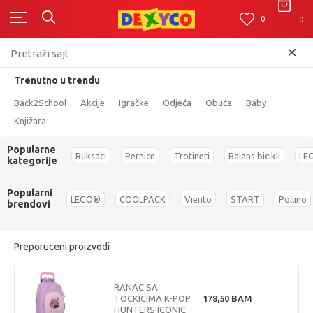
0
0
0
Click&Collect - Platite karticom Online i preuzmite u prodavnici po Vašem
izboru
0
Pogledaj više
Trenutno u trendu
Dexy Co Kids
Proizvodi
Igračke
Lutke, setovi, dodaci i oprema
Lutke setovi
CRYBABIES BFF ASST
Back2School
Akcije
Igračke
Odjeća
Obuća
Baby
Knjižara
Popularne
Ruksaci
Pernice
Trotineti
Balans bicikli
LE
kategorije
Popularni
LEGO®
COOLPACK
Viento
START
Pollino
brendovi
Preporuceni proizvodi
RANAC SA
TOCKICIMA K-POP
178,50
BAM
HUNTERS ICONIC