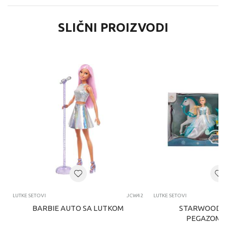
SLIČNI PROIZVODI
LUTKE SETOVI
JCW42
LUTKE SETOVI
BARBIE AUTO SA LUTKOM
STARWOOD K
PEGAZOM I