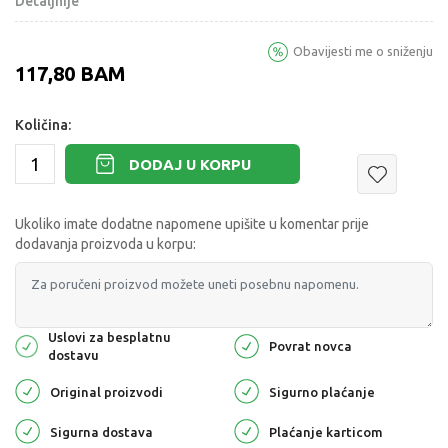
Detaljnije
Obavijesti me o sniženju
117,80
BAM
Količina:
DODAJ U KORPU
Ukoliko imate dodatne napomene upišite u komentar prije
dodavanja proizvoda u korpu:
Uslovi za besplatnu
Povrat novca
dostavu
Original proizvodi
Sigurno plaćanje
Sigurna dostava
Plaćanje karticom