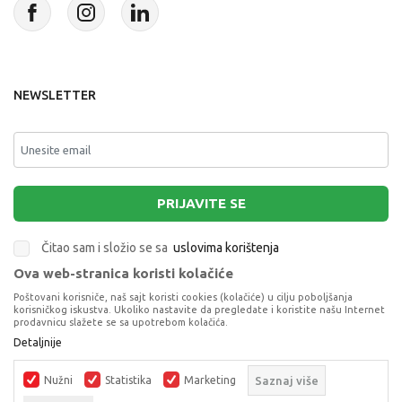
NEWSLETTER
PRIJAVITE SE
Čitao sam i složio se sa
uslovima korištenja
Ova web-stranica koristi kolačiće
This site is protected by reCAPTCHA and the Google
Privacy Policy
and
Poštovani korisniče, naš sajt koristi cookies (kolačiće) u cilju poboljšanja
Terms of Service
apply.
korisničkog iskustva. Ukoliko nastavite da pregledate i koristite našu Internet
prodavnicu slažete se sa upotrebom kolačića.
Detaljnije
Nužni
Statistika
Marketing
Saznaj više