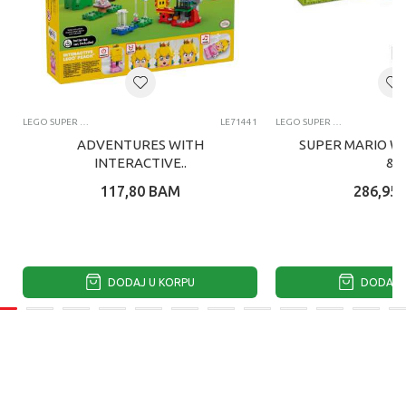
LEGO SUPER MARIO
LE71441
LEGO SUPER MARIO
ADVENTURES WITH
SUPER MARIO W
INTERACTIVE..
&..
117,80
BAM
286,95
DODAJ U KORPU
DODAJ U