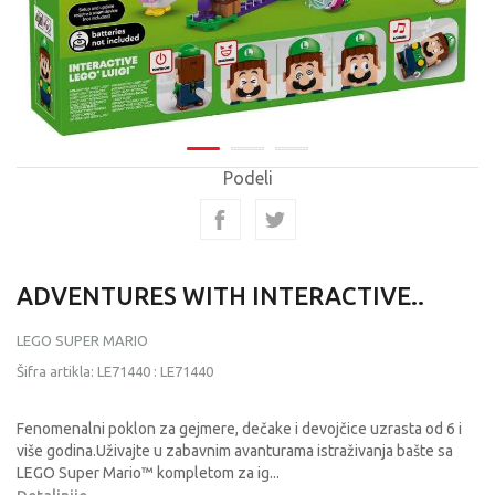
Podeli
ADVENTURES WITH INTERACTIVE..
LEGO SUPER MARIO
Šifra artikla:
LE71440
:
LE71440
Fenomenalni poklon za gejmere, dečake i devojčice uzrasta od 6 i
više godina.Uživajte u zabavnim avanturama istraživanja bašte sa
LEGO Super Mario™ kompletom za ig
...