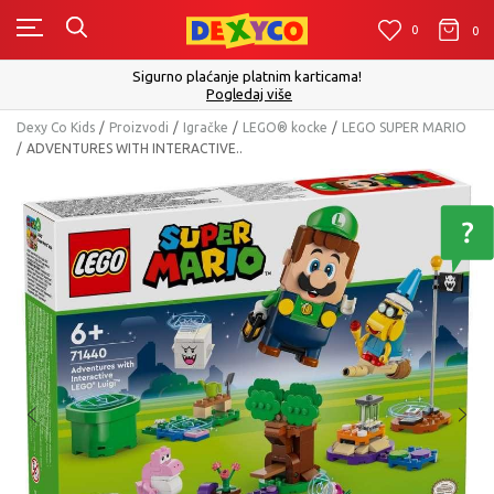
0
0
0
Sigurno plaćanje platnim karticama!
Pogledaj više
Dexy Co Kids
Proizvodi
Igračke
LEGO® kocke
LEGO SUPER MARIO
ADVENTURES WITH INTERACTIVE..