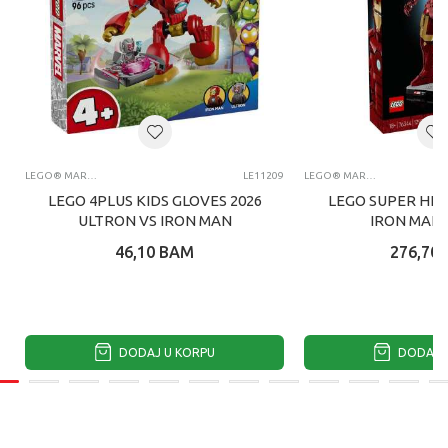
LEGO® MARVEL SUPER HERO™
LE11209
LEGO® MARVEL SUPER HERO™
LEGO 4PLUS KIDS GLOVES 2026
LEGO SUPER HE
ULTRON VS IRON MAN
IRON MAN 
COLLECTORS
46,10
BAM
276,70
DODAJ U KORPU
DODAJ U