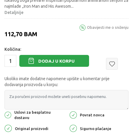
lukavog boga prevare! Inspirisan popularnom animiranom serijom za
najmlađe „Iron Man and His Awesom
...
Detaljnije
Obavijesti me o sniženju
112,70
BAM
Količina:
DODAJ U KORPU
Ukoliko imate dodatne napomene upišite u komentar prije
dodavanja proizvoda u korpu:
Uslovi za besplatnu
Povrat novca
dostavu
Original proizvodi
Sigurno plaćanje