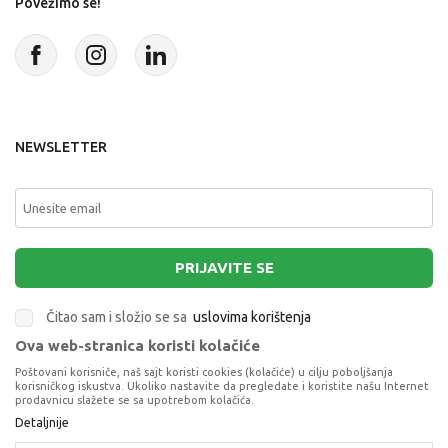
Povežimo se!
NEWSLETTER
PRIJAVITE SE
Čitao sam i složio se sa
uslovima korištenja
Ova web-stranica koristi kolačiće
This site is protected by reCAPTCHA and the Google
Privacy Policy
and
Poštovani korisniče, naš sajt koristi cookies (kolačiće) u cilju poboljšanja
Terms of Service
apply.
korisničkog iskustva. Ukoliko nastavite da pregledate i koristite našu Internet
prodavnicu slažete se sa upotrebom kolačića.
LEGO 4PLUS KIDS GLOVES 2026 LOKI VS TEAM
Detaljnije
IRON MAN