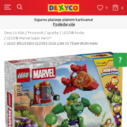
0
0
0
Sigurno plaćanje platnim karticama!
Pogledaj više
Dexy Co Kids
Proizvodi
Igračke
LEGO® kocke
LEGO® Marvel Super Hero™
LEGO 4PLUS KIDS GLOVES 2026 LOKI VS TEAM IRON MAN