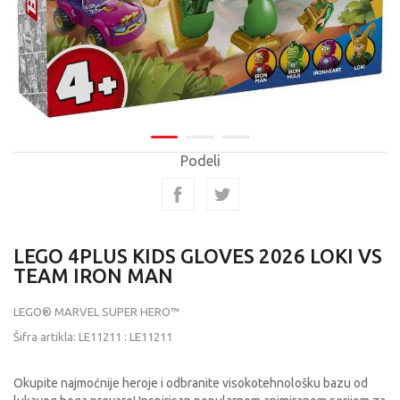
Podeli
LEGO 4PLUS KIDS GLOVES 2026 LOKI VS
TEAM IRON MAN
LEGO® MARVEL SUPER HERO™
Šifra artikla:
LE11211
:
LE11211
Okupite najmoćnije heroje i odbranite visokotehnološku bazu od