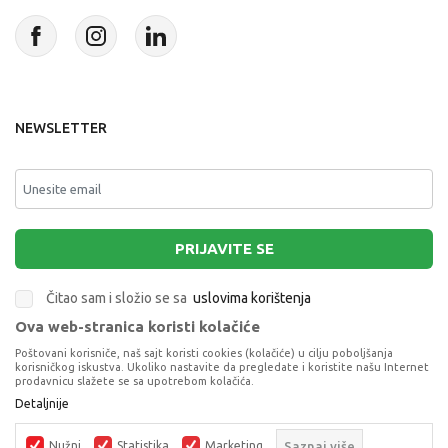
NEWSLETTER
PRIJAVITE SE
Čitao sam i složio se sa
uslovima korištenja
Ova web-stranica koristi kolačiće
This site is protected by reCAPTCHA and the Google
Privacy Policy
and
Poštovani korisniče, naš sajt koristi cookies (kolačiće) u cilju poboljšanja
Terms of Service
apply.
korisničkog iskustva. Ukoliko nastavite da pregledate i koristite našu Internet
prodavnicu slažete se sa upotrebom kolačića.
Detaljnije
Nužni
Statistika
Marketing
Saznaj više