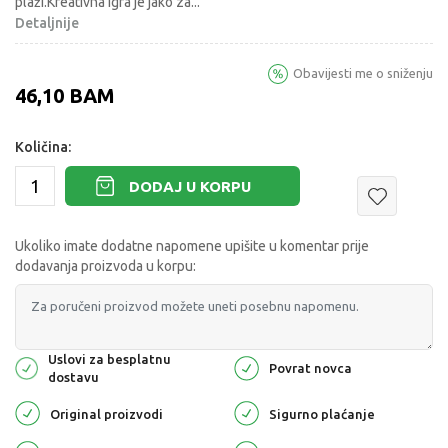
plaži.Kreativna igra je jako za
...
Detaljnije
Obavijesti me o sniženju
46,10
BAM
Količina:
DODAJ U KORPU
Ukoliko imate dodatne napomene upišite u komentar prije
dodavanja proizvoda u korpu:
Uslovi za besplatnu
Povrat novca
dostavu
Original proizvodi
Sigurno plaćanje