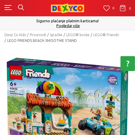
0
0
0
Click&Collect - Platite karticom Online i preuzmite u prodavnici p
izboru
Pogledaj više
Dexy Co Kids
Proizvodi
Igračke
LEGO® kocke
LEGO® Friends
LEGO FRIENDS BEACH SMOOTHIE STAND