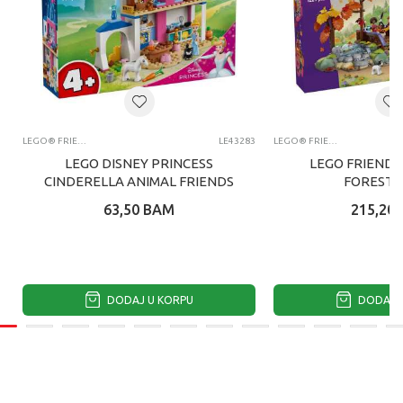
LEGO® FRIENDS
LE43283
LEGO® FRIENDS
LEGO DISNEY PRINCESS
LEGO FRIENDS
CINDERELLA ANIMAL FRIENDS
FOREST 
CA
63,50
BAM
215,20
DODAJ U KORPU
DODAJ U