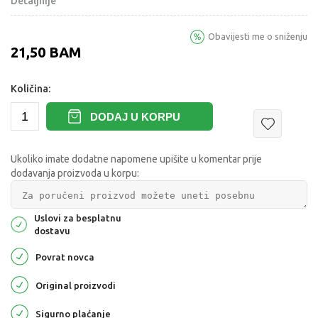
Detaljnije
Obavijesti me o sniženju
21,50
BAM
Količina:
DODAJ U KORPU
Ukoliko imate dodatne napomene upišite u komentar prije
dodavanja proizvoda u korpu:
Uslovi za besplatnu
dostavu
Povrat novca
Original proizvodi
Sigurno plaćanje