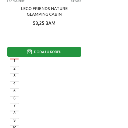
LEGO® FRIENDS
LE42682
LEGO FRIENDS NATURE
GLAMPING CABIN
53,25
BAM
DODAJ U KORPU
1
2
3
4
5
6
7
8
9
10