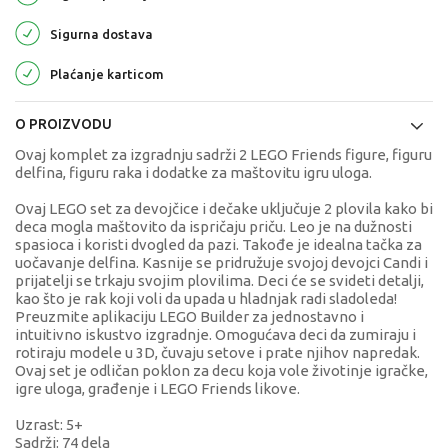
Sigurna dostava
Plaćanje karticom
O PROIZVODU
Ovaj komplet za izgradnju sadrži 2 LEGO Friends figure, figuru
delfina, figuru raka i dodatke za maštovitu igru uloga.
Ovaj LEGO set za devojčice i dečake uključuje 2 plovila kako bi
deca mogla maštovito da ispričaju priču. Leo je na dužnosti
spasioca i koristi dvogled da pazi. Takođe je idealna tačka za
uočavanje delfina. Kasnije se pridružuje svojoj devojci Candi i
prijatelji se trkaju svojim plovilima. Deci će se svideti detalji,
kao što je rak koji voli da upada u hladnjak radi sladoleda!
Preuzmite aplikaciju LEGO Builder za jednostavno i
intuitivno iskustvo izgradnje. Omogućava deci da zumiraju i
rotiraju modele u 3D, čuvaju setove i prate njihov napredak.
Ovaj set je odličan poklon za decu koja vole životinje igračke,
igre uloga, građenje i LEGO Friends likove.
Uzrast: 5+
Sadrži: 74 dela