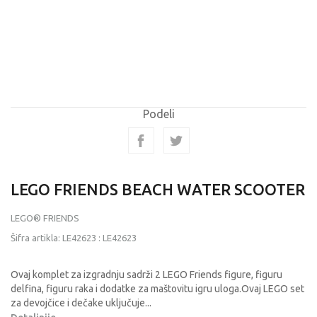
Podeli
LEGO FRIENDS BEACH WATER SCOOTER
LEGO® FRIENDS
Šifra artikla:
LE42623
:
LE42623
Ovaj komplet za izgradnju sadrži 2 LEGO Friends figure, figuru
delfina, figuru raka i dodatke za maštovitu igru uloga.Ovaj LEGO set
za devojčice i dečake uključuje
...