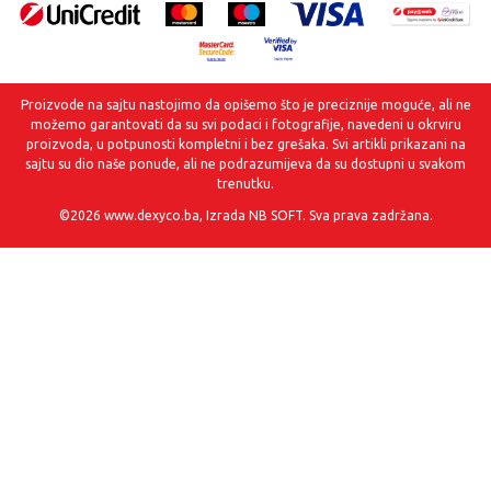
Proizvode na sajtu nastojimo da opišemo što je preciznije moguće, ali ne
možemo garantovati da su svi podaci i fotografije, navedeni u okrviru
proizvoda, u potpunosti kompletni i bez grešaka. Svi artikli prikazani na
sajtu su dio naše ponude, ali ne podrazumijeva da su dostupni u svakom
trenutku.
©2026
www.dexyco.ba
, Izrada
NB SOFT
. Sva prava zadržana.