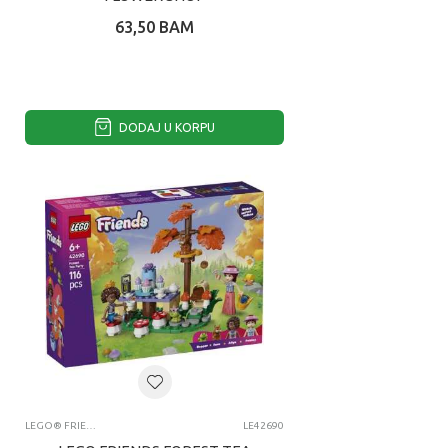
63,50
BAM
DODAJ U KORPU
LEGO® FRIENDS
LE42690