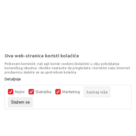
Ova web-stranica koristi kolačiće
Poštovani korisniče, naš sajt koristi cookies (kolačiće) u cilju poboljšanja
korisničkog iskustva. Ukoliko nastavite da pregledate i koristite našu Internet
prodavnicu slažete se sa upotrebom kolačića.
Detaljnije
LEGO FRIENDS BEACH WATER SCOOTER
LEGO® FRIENDS
Nužni
Statistika
Marketing
Saznaj više
DODAJ U KORPU
Slažem se
Nužni
Neophodne
kolačići
čine
Statistika
lokaciju
korisnim