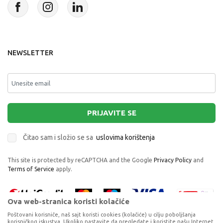
NEWSLETTER
PRIJAVITE SE
Čitao sam i složio se sa
uslovima korištenja
This site is protected by reCAPTCHA and the Google
Privacy Policy
and
Terms of Service
apply.
Ova web-stranica koristi kolačiće
Poštovani korisniče, naš sajt koristi cookies (kolačiće) u cilju poboljšanja
korisničkog iskustva. Ukoliko nastavite da pregledate i koristite našu Internet