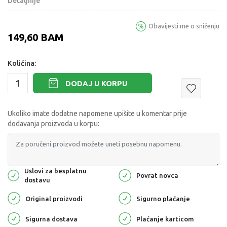
Detaljnije
Obavijesti me o sniženju
149,60
BAM
Količina:
DODAJ U KORPU
Ukoliko imate dodatne napomene upišite u komentar prije
dodavanja proizvoda u korpu:
Uslovi za besplatnu
Povrat novca
dostavu
Original proizvodi
Sigurno plaćanje
Sigurna dostava
Plaćanje karticom