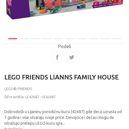
Podeli
LEGO FRIENDS LIANNS FAMILY HOUSE
LEGO® FRIENDS
Šifra artikla:
LE42687
:
LE42687
Dobrodošli u Lijaninu porodičnu kuću (42687) gde deca uzrasta od
7 godina i više stvaraju svoje priče. Devojčice i dečaci mogu da
istražuju prelepu LEGO kuću igra
...