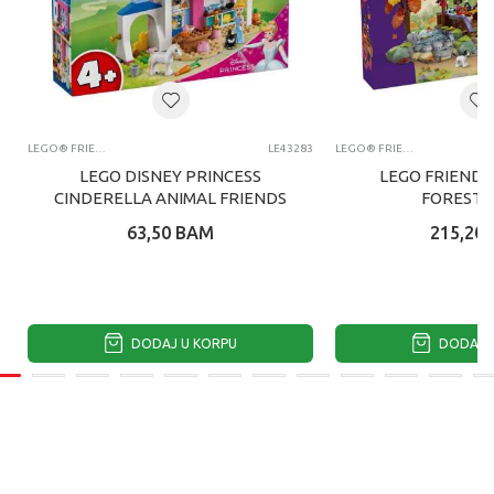
LEGO® FRIENDS
LE43283
LEGO® FRIENDS
LEGO DISNEY PRINCESS
LEGO FRIENDS
CINDERELLA ANIMAL FRIENDS
FOREST 
CA
63,50
BAM
215,20
DODAJ U KORPU
DODAJ U