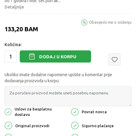
od 7 godina i više. Set pun ak
...
Detaljnije
Obavijesti me o sniženju
133,20
BAM
Količina:
DODAJ U KORPU
Ukoliko imate dodatne napomene upišite u komentar prije
dodavanja proizvoda u korpu:
Uslovi za besplatnu
Povrat novca
dostavu
Original proizvodi
Sigurno plaćanje