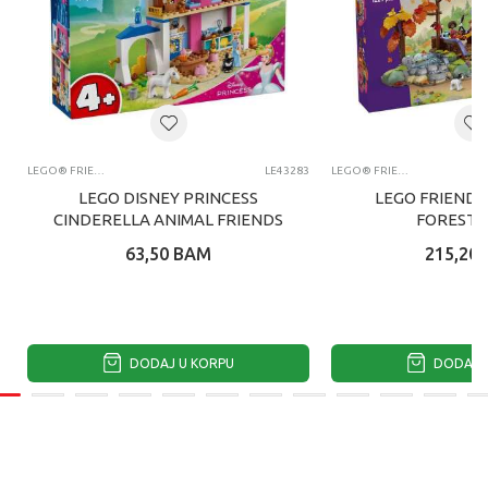
LEGO® FRIENDS
LE43283
LEGO® FRIENDS
LEGO DISNEY PRINCESS
LEGO FRIENDS
CINDERELLA ANIMAL FRIENDS
FOREST 
CA
63,50
BAM
215,20
DODAJ U KORPU
DODAJ U