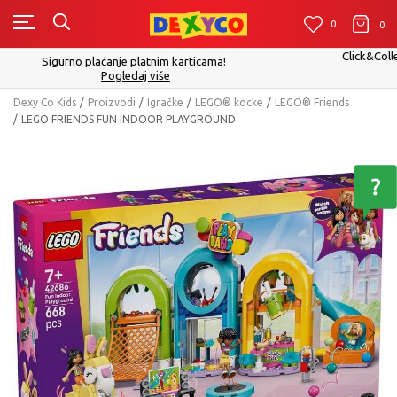
0
0
0
Click&Collect - Platite karticom Online i preuzmite u prodavnic
izboru
Pogledaj više
Dexy Co Kids
Proizvodi
Igračke
LEGO® kocke
LEGO® Friends
LEGO FRIENDS FUN INDOOR PLAYGROUND