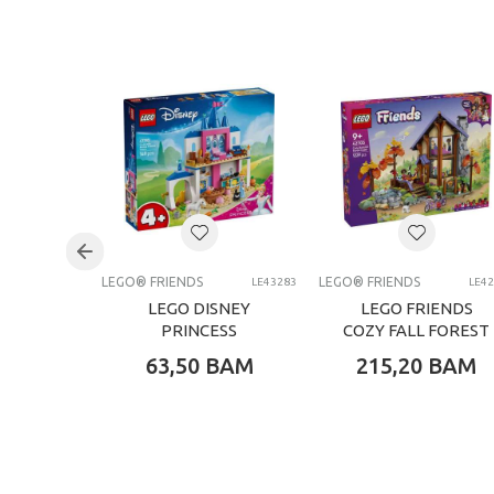
Kategorija
Težina specifikacija
Pol
Uzrast
Brend
Kategorija
LEGO® FRIENDS
LEGO® FRIENDS
LE43283
LE4
LEGO DISNEY
LEGO FRIENDS
PRINCESS
COZY FALL FOREST
CINDERELLA
CABIN
63,50
BAM
215,20
BAM
ANIMAL FRIENDS
CA