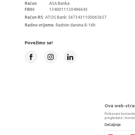
Račun
ASA Banka:
FBIH:
1340011120496643
Račun RS:
ATOS Bank: 5673431100065657
Radno vrijeme:
Radnim danima 8-16h
Povežimo se!
Ova web-stran
Poštovani korisniče
pregledate i koris
Detaljnije
Proizvode na sajtu nastojimo da opišem
potpunosti kompletni i bez gre