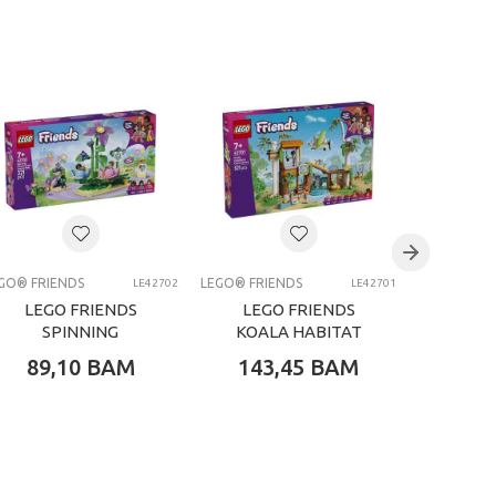
GO® FRIENDS
LEGO® FRIENDS
LEGO® FRI
LE42702
LE42701
LEGO FRIENDS
LEGO FRIENDS
LEG
SPINNING
KOALA HABITAT
CANDY
FLOWERYANDYFAIRY
FER
89,10
BAM
143,45
BAM
133
TEAC