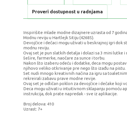
Proveri dostupnost u radnjama
Inspirišite mlade modne dizajnere uzrasta od 7 godina
Modnu reviju u Hartlejk Sitiju (42685).
Devojčice i dečaci mogu uživati u beskrajnoj igri dok s
modnu reviju.
Ovaj set je pun slatkih detalja i dolazi sa 3 mini lutk
šešire, farmerke, naočare za sunce i torbu.
Nakon što izaberu odeću i dodatke, deca mogu postavi
njihovo veliko otkrivanje pre nego što izađu na pistu.
Set nudi mnogo kreativnih načina za igru sa toaletni
rekreirali zabavu prave modne revije.
Ovaj set je odličan poklon za devojčice i dečake koji v
Deca mogu uživati u intuitivnom sklapanju pomoću apl
instrukcija, dok prate napredak - sve iz aplikacije.
Broj delova: 410
Uzrast: 7+
KARAKTERISTIKA