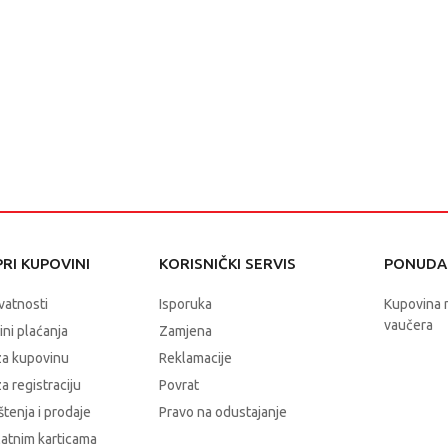
RI KUPOVINI
KORISNIČKI SERVIS
PONUDA 
ivatnosti
Isporuka
Kupovina 
vaučera
čini plaćanja
Zamjena
za kupovinu
Reklamacije
a registraciju
Povrat
štenja i prodaje
Pravo na odustajanje
latnim karticama