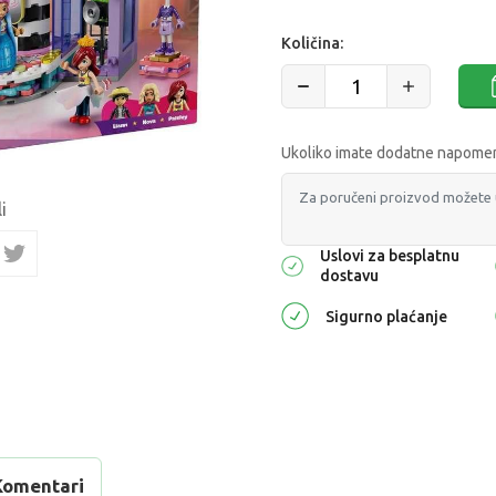
Količina:
Ukoliko imate dodatne napomene
i
Uslovi za besplatnu
dostavu
Sigurno plaćanje
Komentari