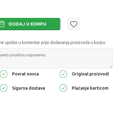
DODAJ U KORPU
 upišite u komentar prije dodavanja proizvoda u korpu:
Povrat novca
Original proizvodi
Sigurna dostava
Plaćanje karticom