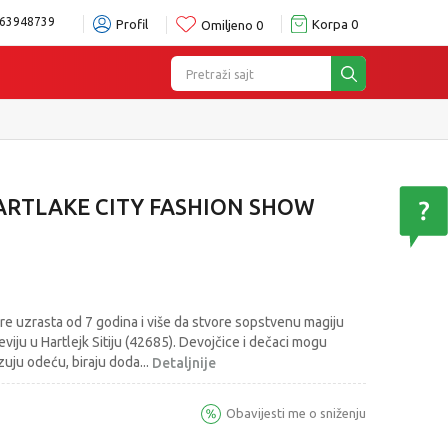
63948739
Profil
Korpa
0
Omiljeno
0
Pretraži sajt
ARTLAKE CITY FASHION SHOW
re uzrasta od 7 godina i više da stvore sopstvenu magiju
iju u Hartlejk Sitiju (42685). Devojčice i dečaci mogu
lizuju odeću, biraju doda
...
Detaljnije
Obavijesti me o sniženju