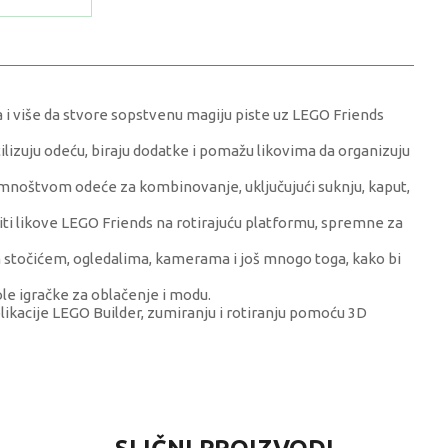
 i više da stvore sopstvenu magiju piste uz LEGO Friends
tilizuju odeću, biraju dodatke i pomažu likovima da organizuju
e i mnoštvom odeće za kombinovanje, uključujući suknju, kaput,
ti likove LEGO Friends na rotirajuću platformu, spremne za
m stočićem, ogledalima, kamerama i još mnogo toga, kako bi
ole igračke za oblačenje i modu.
ikacije LEGO Builder, zumiranju i rotiranju pomoću 3D
VRIJEDNOST