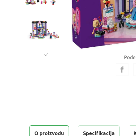
Podel
O proizvodu
Specifikacija