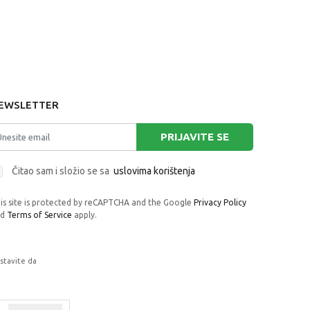
EWSLETTER
PRIJAVITE SE
Čitao sam i složio se sa
uslovima korištenja
is site is protected by reCAPTCHA and the Google
Privacy Policy
nd
Terms of Service
apply.
astavite da
rafije, navedeni u okrviru proizvoda, u
 su dostupni u svakom trenutku.