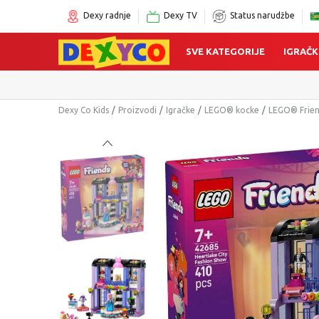
Dexy radnje
Dexy TV
Status narudžbe
SVE KATEGORIJE
IGRAČK
Dexy Co Kids
Proizvodi
Igračke
LEGO® kocke
LEGO® Frie