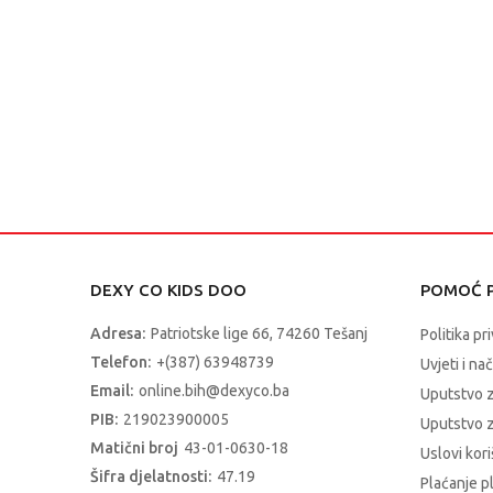
DEXY CO KIDS DOO
POMOĆ P
Adresa:
Patriotske lige 66, 74260 Tešanj
Politika pr
Telefon:
+(387) 63948739
Uvjeti i na
Email:
online.bih@dexyco.ba
Uputstvo 
PIB:
219023900005
Uputstvo z
Matični broj
43-01-0630-18
Uslovi kori
Šifra djelatnosti:
47.19
Plaćanje p