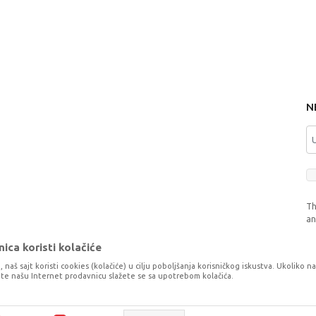
N
Th
a
ica koristi kolačiće
, naš sajt koristi cookies (kolačiće) u cilju poboljšanja korisničkog iskustva. Ukoliko n
tite našu Internet prodavnicu slažete se sa upotrebom kolačića.
o što je preciznije moguće, ali ne možemo garantovati da su svi podaci i fotog
šaka. Svi artikli prikazani na sajtu su dio naše ponude, ali ne podrazumijeva da