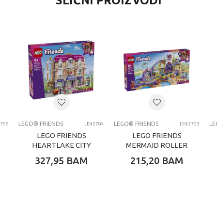
SLIČNI PROIZVODI
LEGO® Friends
0 kg
Djevojčice
4-6 G
LEGO® kocke
LEGO FRIENDS
LEGO® FRIENDS
LEGO® FRIENDS
LE
2705
LE42704
LE42703
LEGO FRIENDS
LEGO FRIENDS
HEARTLAKE CITY
MERMAID ROLLER
GRAND HOTEL
COASTER RIDE
327,95
BAM
215,20
BAM