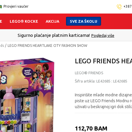
Provjeri vaučer
+387
E
LEGO® KOCKE
AKCIJA
SVE ZA ŠKOLU
Sigurno plaćanje platnim karticama!
Pogledaj više
nds
LEGO FRIENDS HEARTLAKE CITY FASHION SHOW
LEGO FRIENDS HE
LEGO® FRIENDS
Šifra artikla:
LE42685
:
LE42685
Inspirišite mlade modne dizajne
piste uz LEGO Friends Modnu rev
uživati u beskrajnoj igri dok sti
112,70
BAM