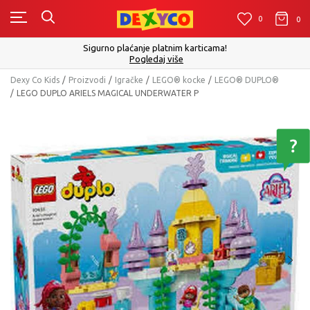
0
0
0
Sigurno plaćanje platnim karticama!
Pogledaj više
Dexy Co Kids
Proizvodi
Igračke
LEGO® kocke
LEGO® DUPLO®
LEGO DUPLO ARIELS MAGICAL UNDERWATER P