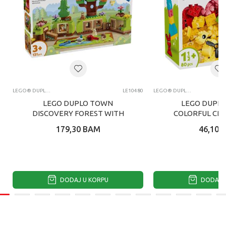
LEGO® DUPLO®
LE10480
LEGO® DUPLO®
LEGO DUPLO TOWN
LEGO DUPLO
DISCOVERY FOREST WITH
COLORFUL CRE
WILD A
179,30
BAM
46,10
DODAJ U KORPU
DODAJ U