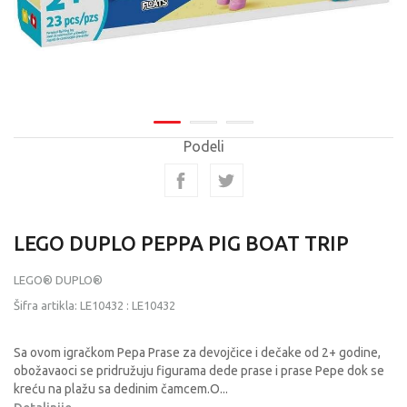
Podeli
LEGO DUPLO PEPPA PIG BOAT TRIP
LEGO® DUPLO®
Šifra artikla:
LE10432
:
LE10432
Sa ovom igračkom Pepa Prase za devojčice i dečake od 2+ godine,
obožavaoci se pridružuju figurama dede prase i prase Pepe dok se
kreću na plažu sa dedinim čamcem.O
...