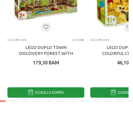
LEGO® DUPLO®
LE10480
LEGO® DUPLO®
LEGO DUPLO TOWN
LEGO DUPLO
DISCOVERY FOREST WITH
COLORFUL CRE
WILD A
179,30
BAM
46,10
DODAJ U KORPU
DODAJ U