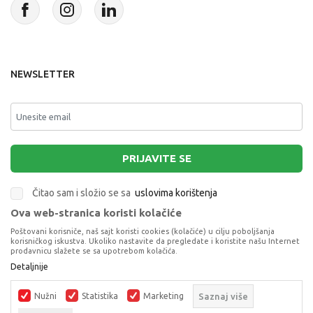
NEWSLETTER
PRIJAVITE SE
Čitao sam i složio se sa
uslovima korištenja
Ova web-stranica koristi kolačiće
This site is protected by reCAPTCHA and the Google
Privacy Policy
and
Poštovani korisniče, naš sajt koristi cookies (kolačiće) u cilju poboljšanja
Terms of Service
apply.
korisničkog iskustva. Ukoliko nastavite da pregledate i koristite našu Internet
prodavnicu slažete se sa upotrebom kolačića.
Detaljnije
LEGO DUPLO PEPPA PIG BOAT TRIP
LEGO® DUPLO®
Nužni
Statistika
Marketing
Saznaj više