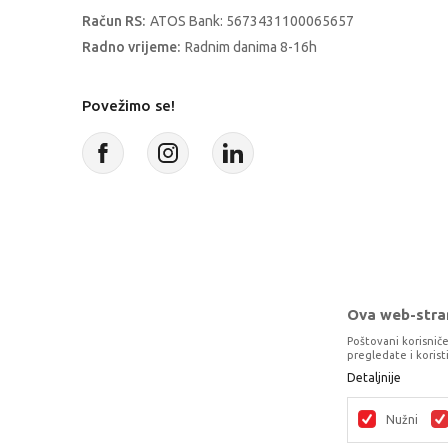
Račun RS:
ATOS Bank: 5673431100065657
Radno vrijeme:
Radnim danima 8-16h
Povežimo se!
Ova web-stran
Poštovani korisniče
pregledate i koris
Detaljnije
Proizvode na sajtu nastojimo da opišem
potpunosti kompletni i bez gre
Nužni