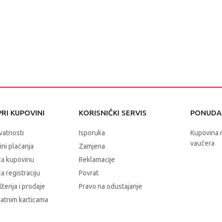
RI KUPOVINI
KORISNIČKI SERVIS
PONUDA 
ivatnosti
Isporuka
Kupovina 
vaučera
čini plaćanja
Zamjena
za kupovinu
Reklamacije
a registraciju
Povrat
štenja i prodaje
Pravo na odustajanje
latnim karticama