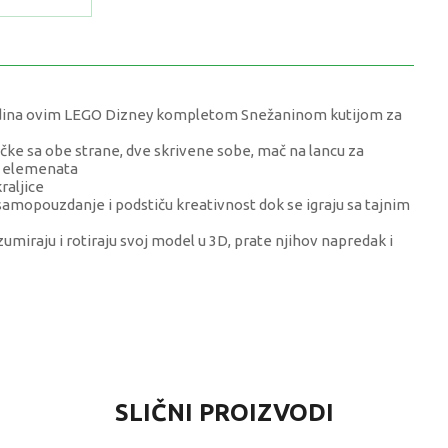
 godina ovim LEGO Dizney kompletom Snežaninom kutijom za
učke sa obe strane, dve skrivene sobe, mač na lancu za
h elemenata
raljice
amopouzdanje i podstiču kreativnost dok se igraju sa tajnim
umiraju i rotiraju svoj model u 3D, prate njihov napredak i
VRIJEDNOST
SLIČNI PROIZVODI
LEGO® Disney Princess