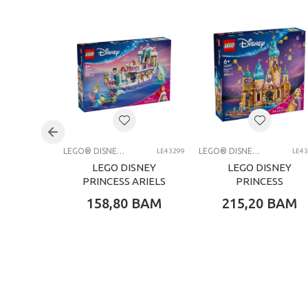
Težina specifikacija
Pol
Uzrast
Brend
Kategorija
LEGO® DISNEY PRINCESS
LEGO® DISNEY PRINCESS
LE43299
LE4
LEGO DISNEY
LEGO DISNEY
PRINCESS ARIELS
PRINCESS
ROYAL WEDDING
RAPUNZELS
158,80
BAM
215,20
BAM
BOAT
CASTLE