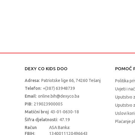
DEXY CO KIDS DOO
POMOĆ P
Adresa:
Patriotske lige 66, 74260 Tešanj
Politika pr
Telefon:
+(387) 63948739
Uvjeti i na
Email:
online.bih@dexyco.ba
Uputstvo 
PIB:
219023900005
Uputstvo z
Matični broj
43-01-0630-18
Uslovi kori
Šifra djelatnosti:
47.19
Plaćanje p
Račun
ASA Banka:
FBIH:
1340011120496643