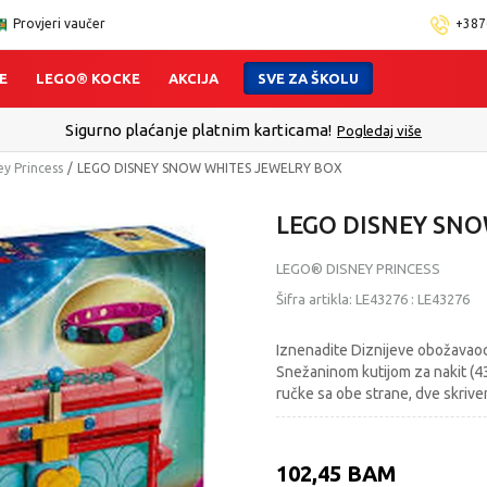
Provjeri vaučer
+387
E
LEGO® KOCKE
AKCIJA
SVE ZA ŠKOLU
Sigurno plaćanje platnim karticama!
Pogledaj više
y Princess
LEGO DISNEY SNOW WHITES JEWELRY BOX
LEGO DISNEY SNO
LEGO® DISNEY PRINCESS
Šifra artikla:
LE43276
:
LE43276
Iznenadite Diznijeve obožavaoc
Snežaninom kutijom za nakit (43
ručke sa obe strane, dve skriv
102,45
BAM