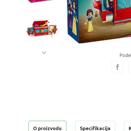
Podel
O proizvodu
Specifikacija