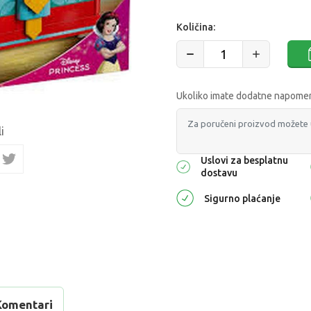
Količina:
Ukoliko imate dodatne napomene
i
Uslovi za besplatnu
dostavu
Sigurno plaćanje
Komentari