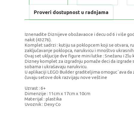
Proveri dostupnost u radnjama
Iznenadite Diznijeve obožavaoce i decu od 6 i više
nakit (43276).
Komplet sadrzi : kutiju sa poklopcem koji se otvara, r
zaključavanje poklopca, narukvicu i mnoštvo ukrasni
Ovaj set ukljucije dve figure mini lutke : Snežanu i Zlu k
Dizney komplet za izgradnju pomaže deci da izgrade s
sobama i ukrašavaju narukvicu.
U aplikaciji LEGO Builder graditeljima omoguc´ava da z
čuvaju setove dok razvijaju nove veštine
Uzrast : 6+
Dimenzije : 11cm x 17cm x 10cm
Materijal : plastika
Uvoznik : Dexy Co
KARAKTERISTIKA
Kategorija