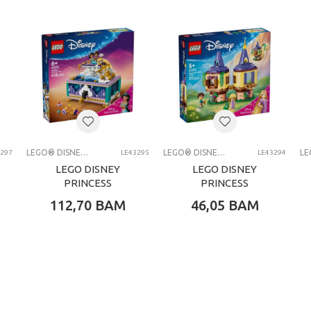
0 kg
Djevojčice
4-6 G
LEGO® kocke
LEGO DISNEY PRINCESS
LEGO® DISNEY PRINCESS
LEGO® DISNEY PRINCESS
3297
LE43295
LE43294
LEGO DISNEY
LEGO DISNEY
PRINCESS
PRINCESS
JASMINES
RAPUNZELS MINI
112,70
BAM
46,05
BAM
JEWELRY BOX
TOWER