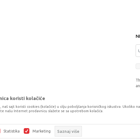
N
Th
a
ica koristi kolačiće
, naš sajt koristi cookies (kolačiće) u cilju poboljšanja korisničkog iskustva. Ukoliko n
tite našu Internet prodavnicu slažete se sa upotrebom kolačića.
o što je preciznije moguće, ali ne možemo garantovati da su svi podaci i fotog
šaka. Svi artikli prikazani na sajtu su dio naše ponude, ali ne podrazumijeva da
Statistika
Marketing
Saznaj više
©2026
www.dexyco.ba
, Izrada
NB SOFT
. Sva prava zadržana.