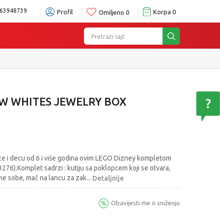
63948739
Profil
Korpa
0
Omiljeno
0
Pretraži sajt
W WHITES JEWELRY BOX
e i decu od 6 i više godina ovim LEGO Dizney kompletom
276).Komplet sadrzi : kutiju sa poklopcem koji se otvara,
ene sobe, mač na lancu za zak
...
Detaljnije
Obavijesti me o sniženju