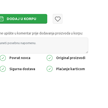
DODAJ U KORPU
 upišite u komentar prije dodavanja proizvoda u korpu:
Povrat novca
Original proizvodi
Sigurna dostava
Plaćanje karticom