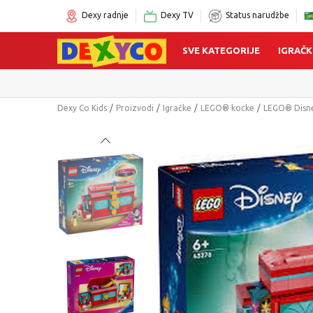
Dexy radnje
Dexy TV
Status narudžbe
SVE KATEGORIJE
IGRAČK
Dexy Co Kids
Proizvodi
Igračke
LEGO® kocke
LEGO® Disne