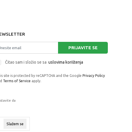
EWSLETTER
PRIJAVITE SE
Čitao sam i složio se sa
uslovima korištenja
is site is protected by reCAPTCHA and the Google
Privacy Policy
nd
Terms of Service
apply.
astavite da
rafije, navedeni u okrviru proizvoda, u
 su dostupni u svakom trenutku.
Slažem se