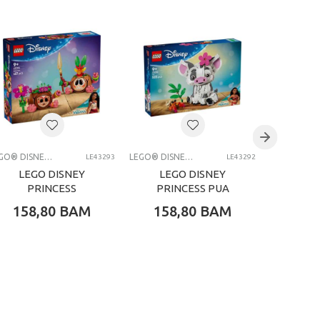
LEGO® DISNEY PRINCESS
LEGO® DISNEY PRINCESS
LE43293
LE43292
LEGO DISNEY
LEGO DISNEY
LEG
PRINCESS
PRINCESS PUA
P
KAKAMORA
BELL
158,80
BAM
158,80
BAM
89,
EN