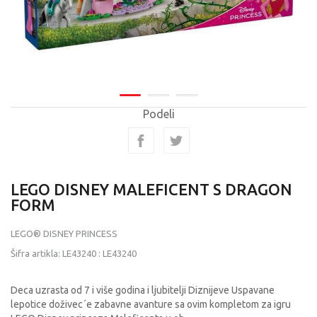
Podeli
LEGO DISNEY MALEFICENT S DRAGON
FORM
LEGO® DISNEY PRINCESS
Šifra artikla:
LE43240
:
LE43240
Deca uzrasta od 7 i više godina i ljubitelji Diznijeve Uspavane
lepotice doživec´e zabavne avanture sa ovim kompletom za igru