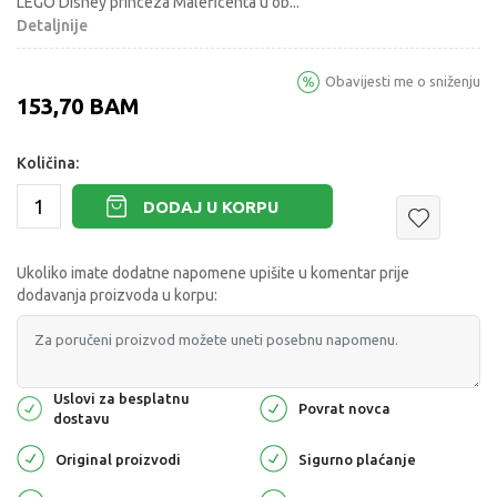
LEGO Disney princeza Maleficenta u ob
...
Detaljnije
Obavijesti me o sniženju
153,70
BAM
Količina:
DODAJ U KORPU
Ukoliko imate dodatne napomene upišite u komentar prije
dodavanja proizvoda u korpu:
Uslovi za besplatnu
Povrat novca
dostavu
Original proizvodi
Sigurno plaćanje