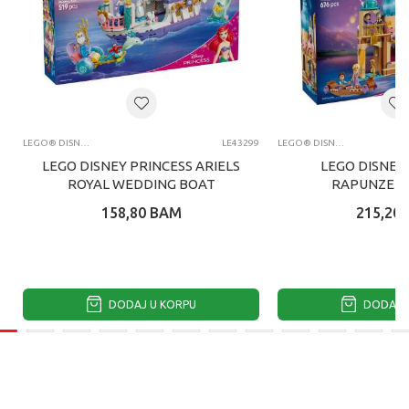
LEGO® DISNEY PRINCESS
LE43299
LEGO® DISNEY PRINCESS
LEGO DISNEY PRINCESS ARIELS
LEGO DISNEY
ROYAL WEDDING BOAT
RAPUNZELS
158,80
BAM
215,20
DODAJ U KORPU
DODAJ U