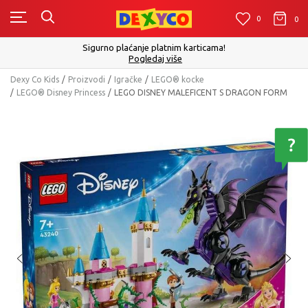
0
0
0
Sigurno plaćanje platnim karticama!
Pogledaj više
Dexy Co Kids
Proizvodi
Igračke
LEGO® kocke
LEGO® Disney Princess
LEGO DISNEY MALEFICENT S DRAGON FORM