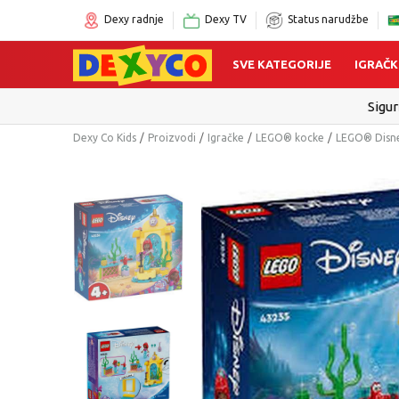
Dexy radnje
Dexy TV
Status narudžbe
SVE KATEGORIJE
IGRAČK
Click&Collect
Dexy Co Kids
Proizvodi
Igračke
LEGO® kocke
LEGO® Disne