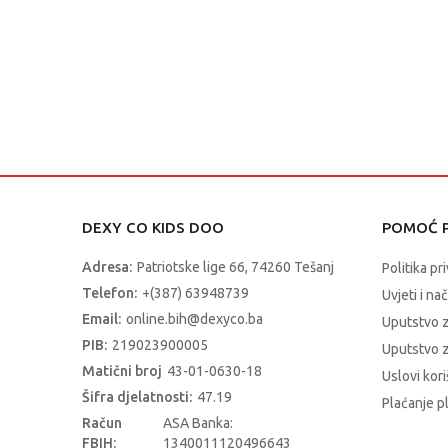
DEXY CO KIDS DOO
POMOĆ P
Adresa:
Patriotske lige 66, 74260 Tešanj
Politika pr
Telefon:
+(387) 63948739
Uvjeti i na
Email:
online.bih@dexyco.ba
Uputstvo 
PIB:
219023900005
Uputstvo z
Matični broj
43-01-0630-18
Uslovi kori
Šifra djelatnosti:
47.19
Plaćanje p
Račun
ASA Banka:
FBIH:
1340011120496643