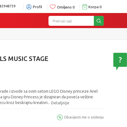
63948739
Profil
Korpa
0
Omiljeno
0
Pretraži sajt
ru
Pogledaj više
ELS MUSIC STAGE
 grade i izvode sa ovim setom LEGO Disney princeze Ariel
a igru Disney Princess je dizajniran da poveća veštine
decu kroz beskrajnu kreativn
...
Detaljnije
Obavijesti me o sniženju