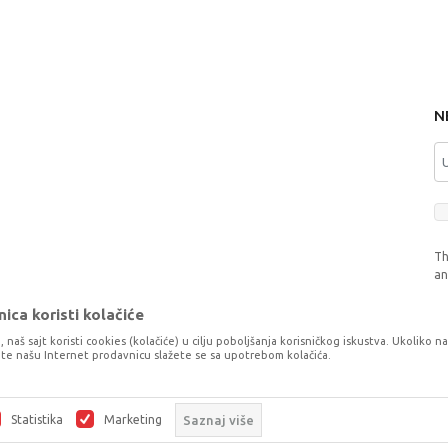
N
Th
a
ica koristi kolačiće
, naš sajt koristi cookies (kolačiće) u cilju poboljšanja korisničkog iskustva. Ukoliko n
tite našu Internet prodavnicu slažete se sa upotrebom kolačića.
o što je preciznije moguće, ali ne možemo garantovati da su svi podaci i fotog
šaka. Svi artikli prikazani na sajtu su dio naše ponude, ali ne podrazumijeva da
Statistika
Marketing
Saznaj više
©2026
www.dexyco.ba
, Izrada
NB SOFT
. Sva prava zadržana.