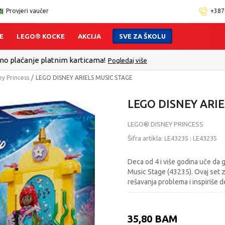
Provjeri vaučer
+387
E
LEGO® KOCKE
AKCIJA
SVE ZA ŠKOLU
 - Platite karticom Online i preuzmite u prodavnici po Vašem izbo
y Princess
LEGO DISNEY ARIELS MUSIC STAGE
LEGO DISNEY ARI
LEGO® DISNEY PRINCESS
Šifra artikla:
LE43235
:
LE43235
Deca od 4 i više godina uče da
Music Stage (43235). Ovaj set z
rešavanja problema i inspiriše 
35,80
BAM