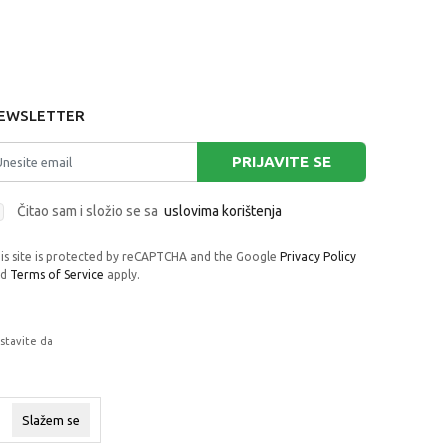
EWSLETTER
PRIJAVITE SE
Čitao sam i složio se sa
uslovima korištenja
is site is protected by reCAPTCHA and the Google
Privacy Policy
nd
Terms of Service
apply.
astavite da
rafije, navedeni u okrviru proizvoda, u
 su dostupni u svakom trenutku.
Slažem se