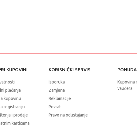
RI KUPOVINI
KORISNIČKI SERVIS
PONUDA 
ivatnosti
Isporuka
Kupovina 
vaučera
čini plaćanja
Zamjena
za kupovinu
Reklamacije
a registraciju
Povrat
štenja i prodaje
Pravo na odustajanje
latnim karticama