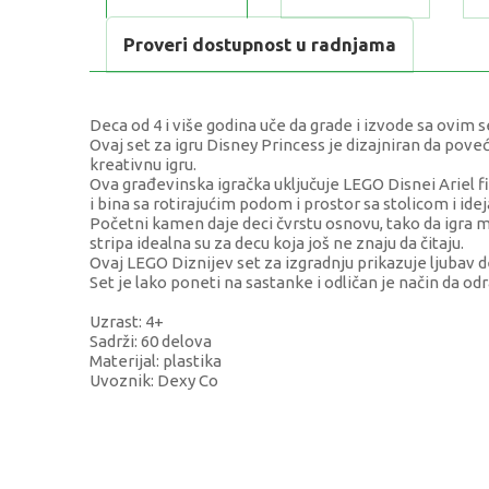
Proveri dostupnost u radnjama
Deca od 4 i više godina uče da grade i izvode sa ovim
Ovaj set za igru Disney Princess je dizajniran da pov
kreativnu igru.
Ova građevinska igračka uključuje LEGO Disnei Ariel fi
i bina sa rotirajućim podom i prostor sa stolicom i ide
Početni kamen daje deci čvrstu osnovu, tako da igra m
stripa idealna su za decu koja još ne znaju da čitaju.
Ovaj LEGO Diznijev set za izgradnju prikazuje ljubav 
Set je lako poneti na sastanke i odličan je način da 
Uzrast: 4+
Sadrži: 60 delova
Materijal: plastika
Uvoznik: Dexy Co
KARAKTERISTIKA
Kategorija