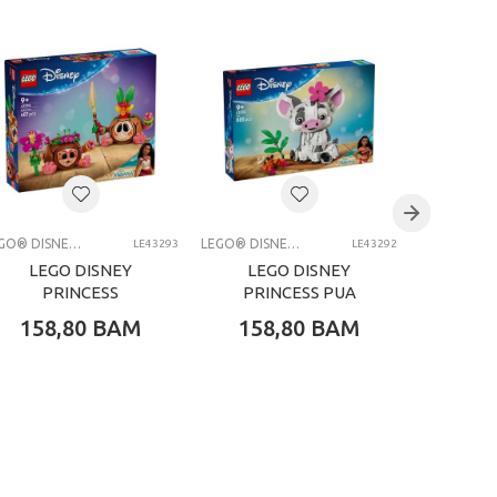
LEGO® DISNEY PRINCESS
LEGO® DISNEY PRINCESS
LE43293
LE43292
LEGO DISNEY
LEGO DISNEY
LEG
PRINCESS
PRINCESS PUA
P
KAKAMORA
BELL
158,80
BAM
158,80
BAM
89,
EN