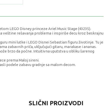
 setom LEGO Disney princeze Ariel Music Stage (43235).
eća veštine rešavanja problema i inspiriše decu kroz beskrajnu
guru mini lutke i LEGO Disnei Sebastian figuru životinje. Tu je
jama zabavnih priča, uključujući gitaru, marakase i ananas.
ože brzo da počne. Intuitivna uputstva u obliku šarenog
dece prema Maloj sireni.
odrasli podele zabavu gradnje sa malom decom.
VRIJEDNOST
SLIČNI PROIZVODI
LEGO® Disney Princess