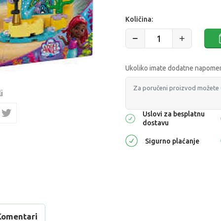
Količina:
Ukoliko imate dodatne napomene
i
Uslovi za besplatnu
dostavu
Sigurno plaćanje
Komentari