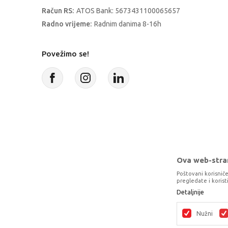
Račun RS:
ATOS Bank: 5673431100065657
Radno vrijeme:
Radnim danima 8-16h
Povežimo se!
Ova web-stran
Poštovani korisniče
pregledate i koris
Detaljnije
Proizvode na sajtu nastojimo da opišem
potpunosti kompletni i bez gre
Nužni