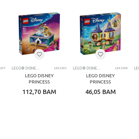
0 kg
Djevojčice
4-6 G
LEGO® kocke
LEGO DISNEY PRINCESS
LEGO® DISNEY PRINCESS
LEGO® DISNEY PRINCESS
3297
LE43295
LE43294
LEGO DISNEY
LEGO DISNEY
PRINCESS
PRINCESS
JASMINES
RAPUNZELS MINI
112,70
BAM
46,05
BAM
JEWELRY BOX
TOWER