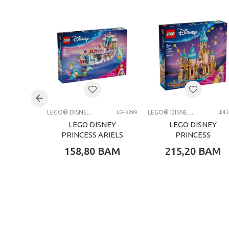
Težina specifikacija
Pol
Uzrast
Brend
Kategorija
LEGO® DISNEY PRINCESS
LEGO® DISNEY PRINCESS
LE43299
LE4
LEGO DISNEY
LEGO DISNEY
PRINCESS ARIELS
PRINCESS
ROYAL WEDDING
RAPUNZELS
158,80
BAM
215,20
BAM
BOAT
CASTLE