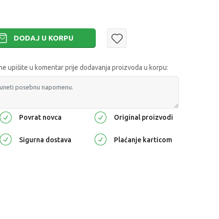
DODAJ U KORPU
 upišite u komentar prije dodavanja proizvoda u korpu:
Povrat novca
Original proizvodi
Sigurna dostava
Plaćanje karticom