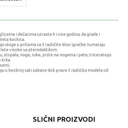
cama i dečacima uzrasta 9 i vise godina, da grade i
pleta kockica.
ju uloge u pričama sa 3 različite dino igračke: tumaraju
 lete visoko sa pterodaktilom.
u, stopala, noge, ruke, prste na nogama i pete, triceratops
krila.
sami.
 u bezbroj sati zabave dok prave 3 različita modela od
VRIJEDNOST
SLIČNI PROIZVODI
LEGO® Creator