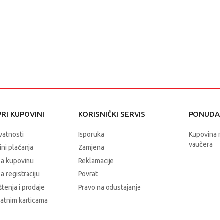
RI KUPOVINI
KORISNIČKI SERVIS
PONUDA 
ivatnosti
Isporuka
Kupovina 
vaučera
čini plaćanja
Zamjena
za kupovinu
Reklamacije
a registraciju
Povrat
štenja i prodaje
Pravo na odustajanje
latnim karticama