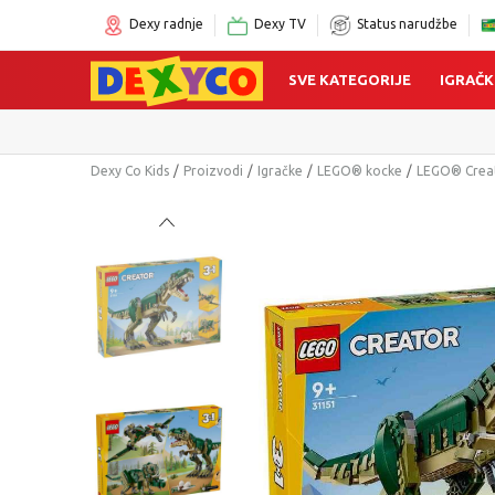
Dexy radnje
Dexy TV
Status narudžbe
SVE KATEGORIJE
IGRAČK
Dexy Co Kids
Proizvodi
Igračke
LEGO® kocke
LEGO® Crea