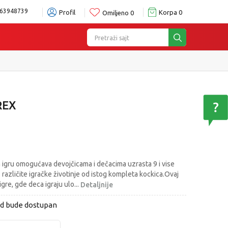
63948739
Profil
Korpa
0
Omiljeno
0
Pretraži sajt
REX
igru omogućava devojčicama i dečacima uzrasta 9 i vise
3 različite igračke životinje od istog kompleta kockica.Ovaj
gre, gde deca igraju ulo
...
Detaljnije
od bude dostupan