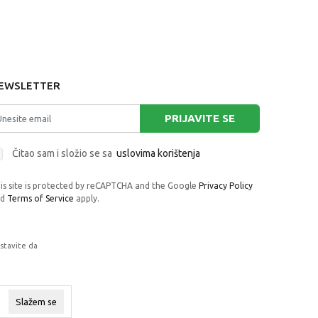
EWSLETTER
PRIJAVITE SE
Čitao sam i složio se sa
uslovima korištenja
is site is protected by reCAPTCHA and the Google
Privacy Policy
nd
Terms of Service
apply.
astavite da
rafije, navedeni u okrviru proizvoda, u
 su dostupni u svakom trenutku.
Slažem se