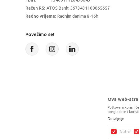
FBIH:
1340011120496643
Račun RS:
ATOS Bank: 5673431100065657
Radno vrijeme:
Radnim danima 8-16h
Povežimo se!
Ova web-stran
Poštovani korisniče
pregledate i koris
Detaljnije
Proizvode na sajtu nastojimo da opišem
potpunosti kompletni i bez gre
Nužni