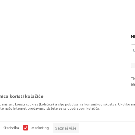
N
Th
a
ica koristi kolačiće
, naš sajt koristi cookies (kolačiće) u cilju poboljšanja korisničkog iskustva. Ukoliko n
tite našu Internet prodavnicu slažete se sa upotrebom kolačića.
o što je preciznije moguće, ali ne možemo garantovati da su svi podaci i fotog
šaka. Svi artikli prikazani na sajtu su dio naše ponude, ali ne podrazumijeva da
Statistika
Marketing
Saznaj više
©2026
www.dexyco.ba
, Izrada
NB SOFT
. Sva prava zadržana.