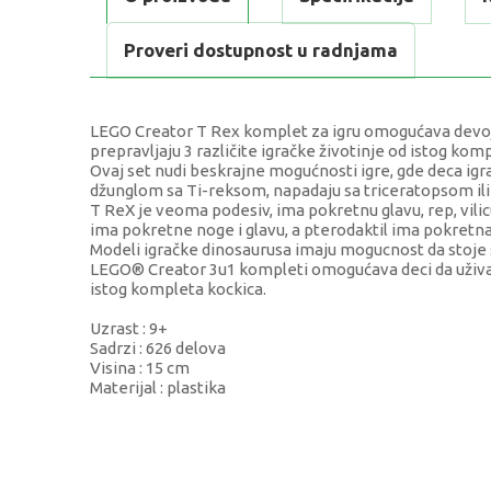
Proveri dostupnost u radnjama
LEGO Creator T Rex komplet za igru omogućava devojči
prepravljaju 3 različite igračke životinje od istog kom
Ovaj set nudi beskrajne mogućnosti igre, gde deca igra
džunglom sa Ti-reksom, napadaju sa triceratopsom ili
T ReX je veoma podesiv, ima pokretnu glavu, rep, vilic
ima pokretne noge i glavu, a pterodaktil ima pokretna 
Modeli igračke dinosaurusa imaju mogucnost da stoje 
LEGO® Creator 3u1 kompleti omogućava deci da uživaju
istog kompleta kockica.
Uzrast : 9+
Sadrzi : 626 delova
Visina : 15 cm
Materijal : plastika
KARAKTERISTIKA
Kategorija