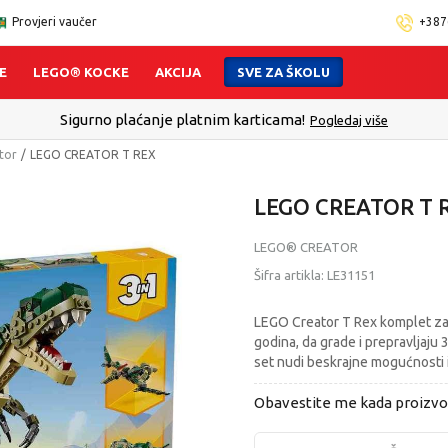
Provjeri vaučer
+387
E
LEGO® KOCKE
AKCIJA
SVE ZA ŠKOLU
Sigurno plaćanje platnim karticama!
Pogledaj više
tor
LEGO CREATOR T REX
LEGO CREATOR T 
LEGO® CREATOR
Šifra artikla:
LE31151
LEGO Creator T Rex komplet za 
godina, da grade i prepravljaju 
set nudi beskrajne mogućnosti i
Obavestite me kada proizv