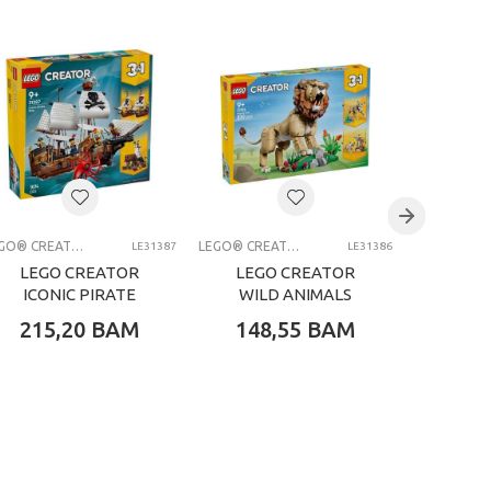
LEGO® CREATOR
LEGO® CREATOR
LE31387
LE31386
LEGO CREATOR
LEGO CREATOR
LEG
ICONIC PIRATE
WILD ANIMALS
FLO
SHIP
MAJESTIC LION
PERF
215,20
BAM
148,55
BAM
63,