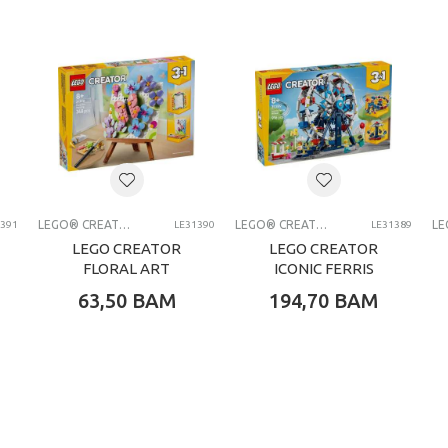
0 kg
Dječaci
8+ G
LEGO® kocke
LEGO CREATOR
LEGO® CREATOR
LEGO® CREATOR
1391
LE31390
LE31389
LEGO CREATOR
LEGO CREATOR
FLORAL ART
ICONIC FERRIS
DECOR PAINTING
WHEEL
63,50
BAM
194,70
BAM