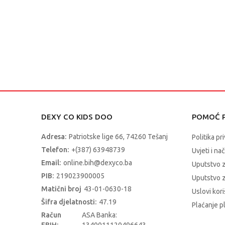
DEXY CO KIDS DOO
POMOĆ P
Adresa:
Patriotske lige 66, 74260 Tešanj
Politika pr
Telefon:
+(387) 63948739
Uvjeti i na
Email:
online.bih@dexyco.ba
Uputstvo 
PIB:
219023900005
Uputstvo z
Matični broj
43-01-0630-18
Uslovi kori
Šifra djelatnosti:
47.19
Plaćanje p
Račun
ASA Banka: