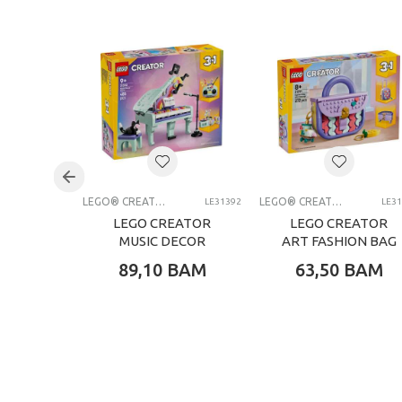
Težina specifikacija
Pol
Uzrast
Brend
Kategorija
LEGO® CREATOR
LEGO® CREATOR
LE31392
LE3
LEGO CREATOR
LEGO CREATOR
MUSIC DECOR
ART FASHION BAG
PIANO WITH CAT
WITH STORAGE
89,10
BAM
63,50
BAM