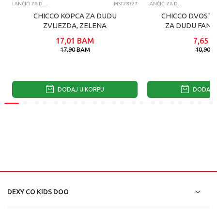
LANČIĆI ZA DUDE VARALICE
MST28727
LANČIĆI ZA DUDE VARALICE
CHICCO KOPCA ZA DUDU
CHICCO DVOSTR
ZVIJEZDA, ZELENA
ZA DUDU FANT
17,01
BAM
7,65
B
17,90
BAM
10,90
B
DODAJ U KORPU
DODAJ U
DEXY CO KIDS DOO