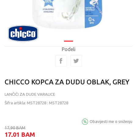
Podeli
CHICCO KOPCA ZA DUDU OBLAK, GREY
LANČIĆI ZA DUDE VARALICE
Šifra artikla:
MST28728
:
MST28728
Obavijesti me o sniženju
17,90
BAM
17,01
BAM