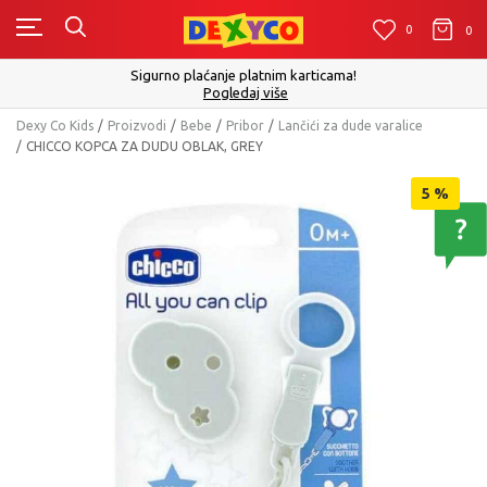
0
0
0
Sigurno plaćanje platnim karticama!
Pogledaj više
Dexy Co Kids
Proizvodi
Bebe
Pribor
Lančići za dude varalice
CHICCO KOPCA ZA DUDU OBLAK, GREY
5
%