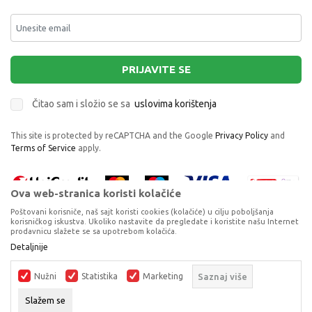
PRIJAVITE SE
Čitao sam i složio se sa
uslovima korištenja
This site is protected by reCAPTCHA and the Google
Privacy Policy
and
Terms of Service
apply.
Ova web-stranica koristi kolačiće
Poštovani korisniče, naš sajt koristi cookies (kolačiće) u cilju poboljšanja
korisničkog iskustva. Ukoliko nastavite da pregledate i koristite našu Internet
prodavnicu slažete se sa upotrebom kolačića.
Proizvode na sajtu nastojimo da opišemo što je preciznije moguće, ali ne
Detaljnije
CHICCO KOPCA ZA DUDU OBLAK, GREY
možemo garantovati da su svi podaci i fotografije, navedeni u okrviru
proizvoda, u potpunosti kompletni i bez grešaka. Svi artikli prikazani na
LANČIĆI ZA DUDE VARALICE
Nužni
Statistika
Marketing
Saznaj više
sajtu su dio naše ponude, ali ne podrazumijeva da su dostupni u svakom
trenutku.
DODAJ U KORPU
Slažem se
©2026
www.dexyco.ba
, Izrada
NB SOFT
. Sva prava zadržana.