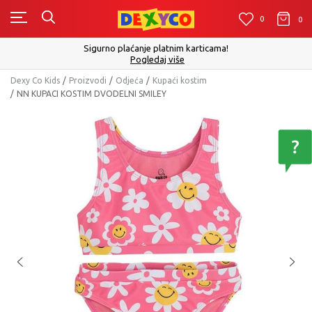
0
0
0
Sigurno plaćanje platnim karticama!
Pogledaj više
Dexy Co Kids
Proizvodi
Odjeća
Kupaći kostim
NN KUPACI KOSTIM DVODELNI SMILEY