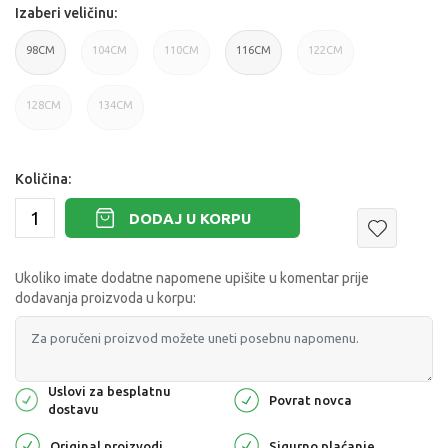
Izaberi veličinu:
98CM
104CM
110CM
116CM
122CM
128CM
134CM
Količina:
DODAJ U KORPU
Ukoliko imate dodatne napomene upišite u komentar prije
dodavanja proizvoda u korpu:
Uslovi za besplatnu
Povrat novca
dostavu
Original proizvodi
Sigurno plaćanje