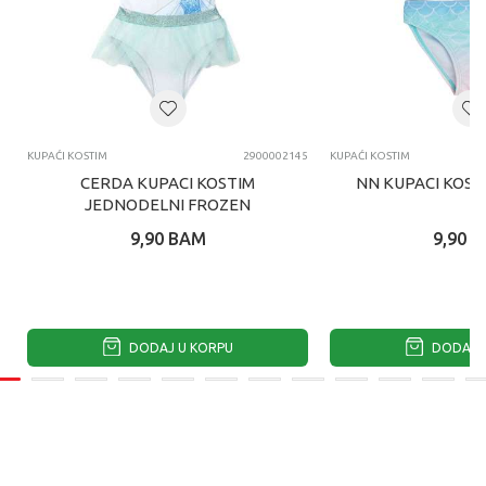
KUPAĆI KOSTIM
2900002145
KUPAĆI KOSTIM
CERDA KUPACI KOSTIM
NN KUPACI KOST
JEDNODELNI FROZEN
9,90
BAM
9,90
B
DODAJ U KORPU
DODAJ U