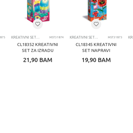
8+ G
CREA IDEA
KREATIVNI SETOVI
KREATIVNI SETOVI OSTALO
KREATIVNI SETOVI OSTALO
875
MST31874
MST31873
CL18352 KREATIVNI
CL18345 KREATIVNI
SET ZA IZRADU
SET NAPRAVI
SVIJEĆA-BFF
CVIJET-MAK
21,90
BAM
19,90
BAM