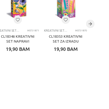
KREATIVNI SETOVI OSTALO
KREATIVNI SETOVI OSTALO
MST31871
MST31870
CL18346 KREATIVNI
CL18353 KREATIVNI
CL1834
SET NAPRAVI
SET ZA IZRADU
SET
CVIJET-ANEMONE
SVIJEĆA-S
C
19,90
BAM
19,90
BAM
19,
PORUKOM
SU