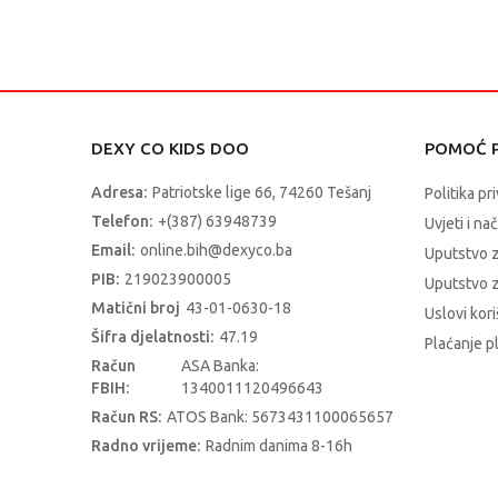
DEXY CO KIDS DOO
POMOĆ P
Adresa:
Patriotske lige 66, 74260 Tešanj
Politika pr
Telefon:
+(387) 63948739
Uvjeti i na
Email:
online.bih@dexyco.ba
Uputstvo 
PIB:
219023900005
Uputstvo z
Matični broj
43-01-0630-18
Uslovi kori
Šifra djelatnosti:
47.19
Plaćanje p
Račun
ASA Banka:
FBIH:
1340011120496643
Račun RS:
ATOS Bank: 5673431100065657
Radno vrijeme:
Radnim danima 8-16h