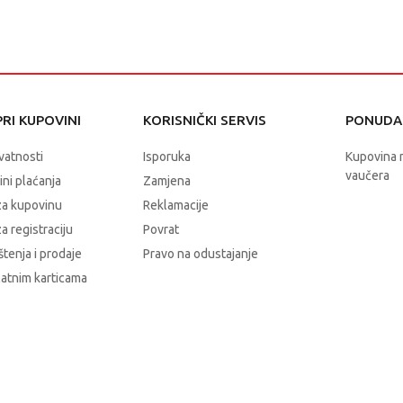
RI KUPOVINI
KORISNIČKI SERVIS
PONUDA 
ivatnosti
Isporuka
Kupovina 
vaučera
čini plaćanja
Zamjena
za kupovinu
Reklamacije
a registraciju
Povrat
štenja i prodaje
Pravo na odustajanje
latnim karticama