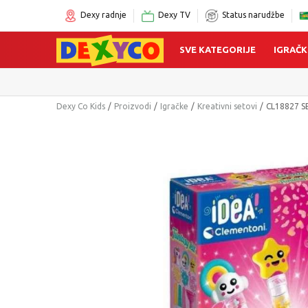
Dexy radnje
Dexy TV
Status narudžbe
SVE KATEGORIJE
IGRAČK
Dexy Co Kids
Proizvodi
Igračke
Kreativni setovi
CL18827 S