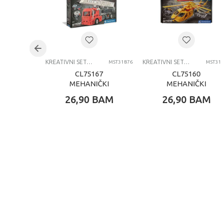
Uzrast
Brend
Kategorija
KREATIVNI SETOVI OSTALO
KREATIVNI SETOVI OSTALO
MST31876
MST31
CL75167
CL75160
MEHANIČKI
MEHANIČKI
LABORATORIJ-
LABORATORIJ-
26,90
BAM
26,90
BAM
VATROGASNO
HELIKOPTER
AUTO