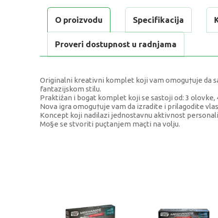
O proizvodu
Specifikacija
Proveri dostupnost u radnjama
Originalni kreativni komplet koji vam omogu†uje da sas
fantazijskom stilu.
Praktiźan i bogat komplet koji se sastoji od: 3 olovke, 4 
Nova igra omogu†uje vam da izradite i prilagodite vla
Koncept koji nadilazi jednostavnu aktivnost personali
Mo§e se stvoriti puçtanjem maçti na volju.
KARAKTERISTIKA
Kategorija
Težina specifikacija
Pol