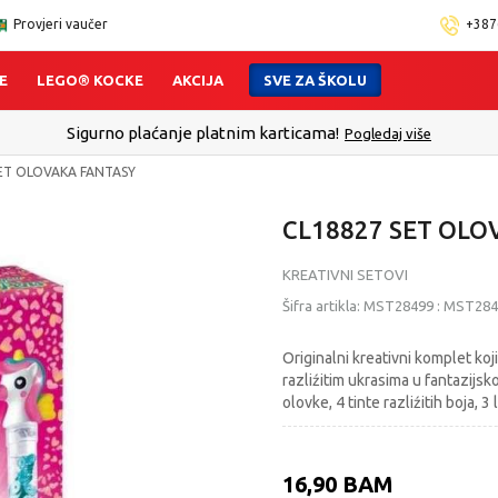
Provjeri vaučer
+387
E
LEGO® KOCKE
AKCIJA
SVE ZA ŠKOLU
Sigurno plaćanje platnim karticama!
Pogledaj više
ET OLOVAKA FANTASY
CL18827 SET OLO
KREATIVNI SETOVI
Šifra artikla:
MST28499
:
MST284
Originalni kreativni komplet koj
razliźitim ukrasima u fantazijsko
olovke, 4 tinte razliźitih boja, 3 
16,90
BAM