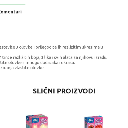
Komentari
tavite 3 olovke i prilagodite ih razliźitim ukrasima u
tinte razliźitih boja, 3 lika i svih alata za njihovu izradu.
stite olovke s mnogo dodataka i ukrasa.
ziranja vlastite olovke.
VRIJEDNOST
SLIČNI PROIZVODI
Kreativni setovi
0 kg
Djevojčice