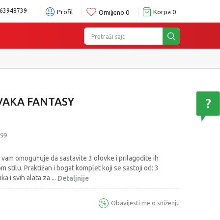
63948739
Profil
Korpa
0
Omiljeno
0
Pretraži sajt
VAKA FANTASY
99
i vam omogu†uje da sastavite 3 olovke i prilagodite ih
m stilu. Praktiźan i bogat komplet koji se sastoji od: 3
lika i svih alata za
...
Detaljnije
Obavijesti me o sniženju