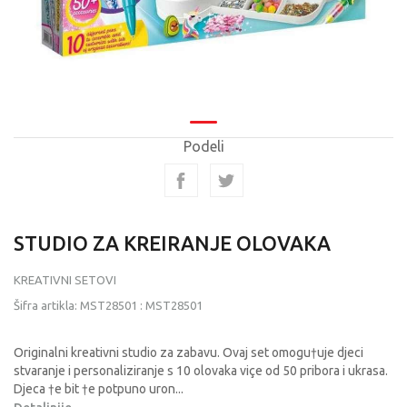
Podeli
STUDIO ZA KREIRANJE OLOVAKA
KREATIVNI SETOVI
Šifra artikla:
MST28501
:
MST28501
Originalni kreativni studio za zabavu. Ovaj set omogu†uje djeci
stvaranje i personaliziranje s 10 olovaka viçe od 50 pribora i ukrasa.
Djeca †e bit †e potpuno uron
...