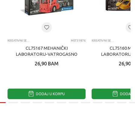
KREATIVNI SETOVI OSTALO
MST31876
KREATIVNI SETOVI OSTALO
CL75167 MEHANIČKI
CL75160 ME
LABORATORIJ-VATROGASNO
LABORATORIJ-
AUTO
26,90
BAM
26,90
DODAJ U KORPU
DODAJ U