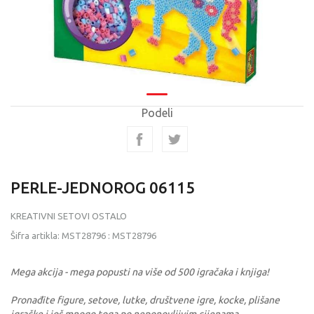
Podeli
PERLE-JEDNOROG 06115
KREATIVNI SETOVI OSTALO
Šifra artikla:
MST28796
:
MST28796
Mega akcija - mega popusti na više od 500 igračaka i knjiga!
Pronađite figure, setove, lutke, društvene igre, kocke, plišane