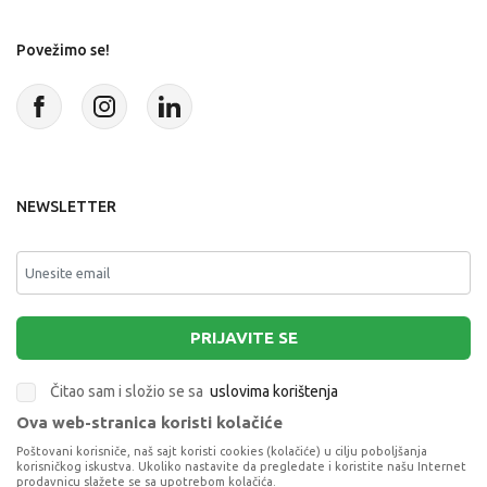
Povežimo se!
NEWSLETTER
PRIJAVITE SE
Čitao sam i složio se sa
uslovima korištenja
Ova web-stranica koristi kolačiće
This site is protected by reCAPTCHA and the Google
Privacy Policy
and
Poštovani korisniče, naš sajt koristi cookies (kolačiće) u cilju poboljšanja
Terms of Service
apply.
korisničkog iskustva. Ukoliko nastavite da pregledate i koristite našu Internet
prodavnicu slažete se sa upotrebom kolačića.