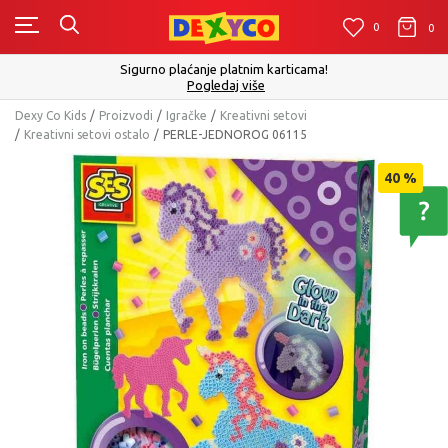
0
0
0
Sigurno plaćanje platnim karticama!
Pogledaj više
Dexy Co Kids
Proizvodi
Igračke
Kreativni setovi
Kreativni setovi ostalo
PERLE-JEDNOROG 06115
40
%