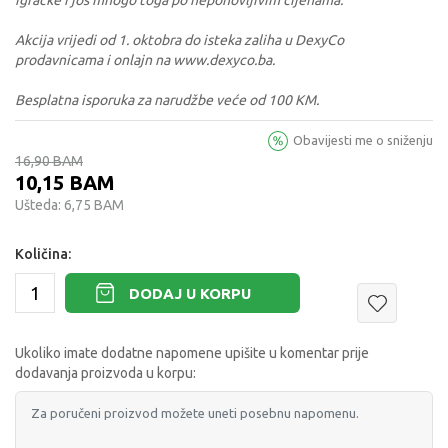
igračke i još mnogo toga po neponovljivim cijenama.
Akcija vrijedi od 1. oktobra do isteka zaliha u DexyCo
prodavnicama i onlajn na www.dexyco.ba.
Besplatna isporuka za narudžbe veće od 100 KM.
Obavijesti me o sniženju
16,90
BAM
10,15
BAM
Ušteda:
6,75
BAM
Količina:
DODAJ U KORPU
Ukoliko imate dodatne napomene upišite u komentar prije
dodavanja proizvoda u korpu: