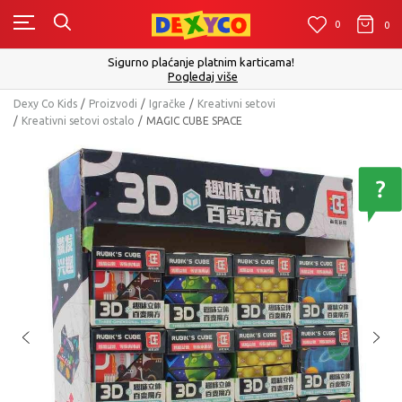
0
0
0
Sigurno plaćanje platnim karticama!
Pogledaj više
Dexy Co Kids
Proizvodi
Igračke
Kreativni setovi
Kreativni setovi ostalo
MAGIC CUBE SPACE