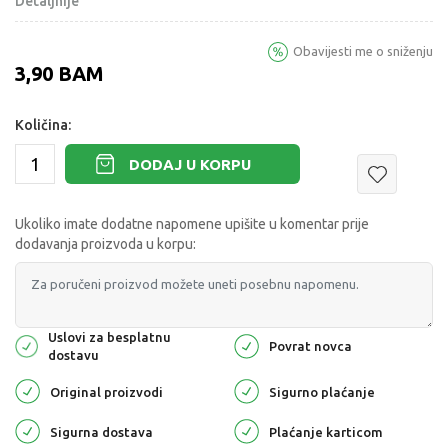
Detaljnije
Obavijesti me o sniženju
3,90
BAM
Količina:
DODAJ U KORPU
Ukoliko imate dodatne napomene upišite u komentar prije
dodavanja proizvoda u korpu:
Uslovi za besplatnu
Povrat novca
dostavu
Original proizvodi
Sigurno plaćanje
Sigurna dostava
Plaćanje karticom