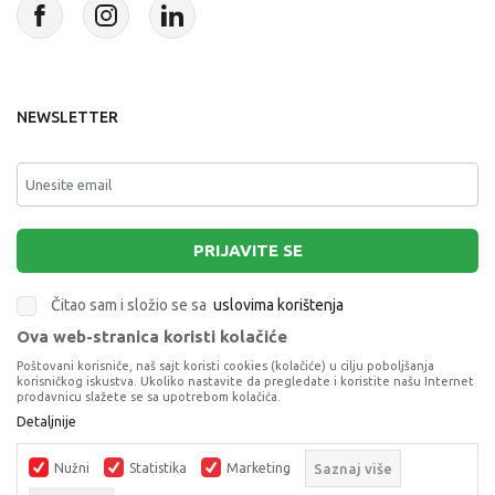
NEWSLETTER
PRIJAVITE SE
Čitao sam i složio se sa
uslovima korištenja
Ova web-stranica koristi kolačiće
This site is protected by reCAPTCHA and the Google
Privacy Policy
and
Poštovani korisniče, naš sajt koristi cookies (kolačiće) u cilju poboljšanja
Terms of Service
apply.
korisničkog iskustva. Ukoliko nastavite da pregledate i koristite našu Internet
prodavnicu slažete se sa upotrebom kolačića.
Detaljnije
Nužni
Statistika
Marketing
Saznaj više