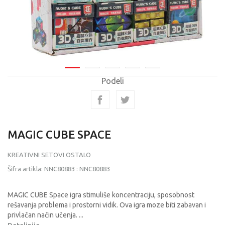
Podeli
MAGIC CUBE SPACE
KREATIVNI SETOVI OSTALO
Šifra artikla:
NNC80883
:
NNC80883
MAGIC CUBE Space igra stimuliše koncentraciju, sposobnost
rešavanja problema i prostorni vidik. Ova igra moze biti zabavan i
privlačan način učenja.
...