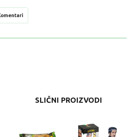
Komentari
VRIJEDNOST
SLIČNI PROIZVODI
Kolekcionarske figure i setovi
0 kg
Univerzalno