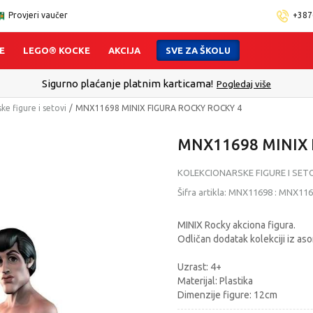
Provjeri vaučer
+387
E
LEGO® KOCKE
AKCIJA
SVE ZA ŠKOLU
Click
ke figure i setovi
MNX11698 MINIX FIGURA ROCKY ROCKY 4
MNX11698 MINIX 
KOLEKCIONARSKE FIGURE I SET
Šifra artikla:
MNX11698
:
MNX116
MINIX Rocky akciona figura.
Odličan dodatak kolekciji iz aso
Uzrast: 4+
Materijal: Plastika
Dimenzije figure: 12cm