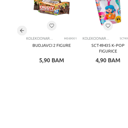
Uzrast
Brend
Kategorija
KOLEKCIONARSKE FIGURE I SETOVI
KOLEKCIONARSKE FIGURE I SETOVI
ME69001
SCT4
BUDJAVCI 2 FIGURE
SCT49435 K-POP
FIGURICE
5,90
BAM
4,90
BAM