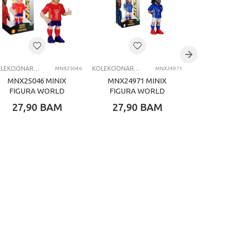
KOLEKCIONARSKE FIGURE I SETOVI
KOLEKCIONARSKE FIGURE I SETOVI
MNX25046
MNX24971
MNX25046 MINIX
MNX24971 MINIX
MNX2
FIGURA WORLD
FIGURA WORLD
FIG
CUP LEGENDS
CUP ITALIA PIRLO
CUP
27,90
BAM
27,90
BAM
27,
INIESTA