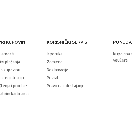
RI KUPOVINI
KORISNIČKI SERVIS
PONUDA 
ivatnosti
Isporuka
Kupovina 
vaučera
čini plaćanja
Zamjena
za kupovinu
Reklamacije
a registraciju
Povrat
štenja i prodaje
Pravo na odustajanje
latnim karticama