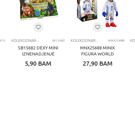
4-6 G
MINIX
AKCIONI SETOVI
KOLEKCIONARSKE FIGURE I SETOVI
KOLEKCIONARSKE FIGURE I SETOVI
9435
SB15682
MNX25688
SB15682 DEXY MINI
MNX25688 MINIX
IZNENADJENJE
FIGURA WORLD
ŠUMSKI
CUP LEGENDS
5,90
BAM
27,90
BAM
PREDATORI
BUFON