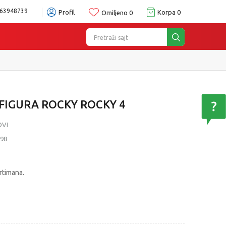
63948739
Profil
Korpa
0
Omiljeno
0
Pretraži sajt
&Collect - Platite karticom Online i preuzmite u prodavnici po Va
FIGURA ROCKY ROCKY 4
OVI
98
rtimana.