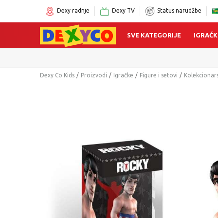
Dexy radnje
Dexy TV
Status narudžbe
SVE KATEGORIJE
IGRAČK
Dexy Co Kids
Proizvodi
Igračke
Figure i setovi
Kolekcionars