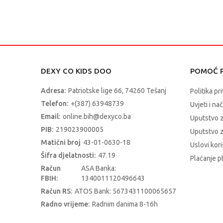
DEXY CO KIDS DOO
POMOĆ P
Adresa:
Patriotske lige 66, 74260 Tešanj
Politika pr
Telefon:
+(387) 63948739
Uvjeti i na
Email:
online.bih@dexyco.ba
Uputstvo 
PIB:
219023900005
Uputstvo z
Matični broj
43-01-0630-18
Uslovi kori
Šifra djelatnosti:
47.19
Plaćanje p
Račun
ASA Banka:
FBIH:
1340011120496643
Račun RS:
ATOS Bank: 5673431100065657
Radno vrijeme:
Radnim danima 8-16h