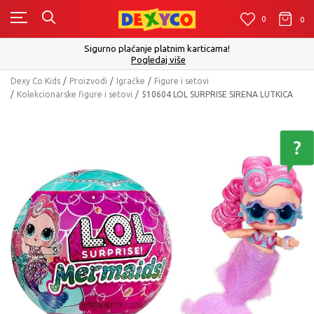
0
0
0
Sigurno plaćanje platnim karticama!
Pogledaj više
Dexy Co Kids
Proizvodi
Igračke
Figure i setovi
Kolekcionarske figure i setovi
510604 LOL SURPRISE SIRENA LUTKICA