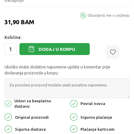
Detaljnije
Obavijesti me o sniženju
31,90
BAM
Količina:
DODAJ U KORPU
Ukoliko imate dodatne napomene upišite u komentar prije
dodavanja proizvoda u korpu:
Uslovi za besplatnu
Povrat novca
dostavu
Original proizvodi
Sigurno plaćanje
Sigurna dostava
Plaćanje karticom