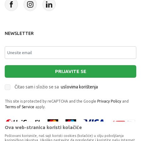
NEWSLETTER
PRIJAVITE SE
Čitao sam i složio se sa
uslovima korištenja
This site is protected by reCAPTCHA and the Google
Privacy Policy
and
Terms of Service
apply.
Ova web-stranica koristi kolačiće
Poštovani korisniče, naš sajt koristi cookies (kolačiće) u cilju poboljšanja
korisničkog iskustva. Ukoliko nastavite da pregledate i koristite našu Internet