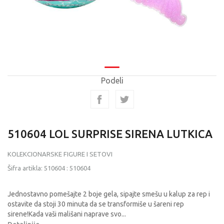
Podeli
510604 LOL SURPRISE SIRENA LUTKICA
KOLEKCIONARSKE FIGURE I SETOVI
Šifra artikla:
510604
:
510604
Jednostavno pomešajte 2 boje gela, sipajte smešu u kalup za rep i
ostavite da stoji 30 minuta da se transformiše u šareni rep
sirene!Kada vaši mališani naprave svo
...