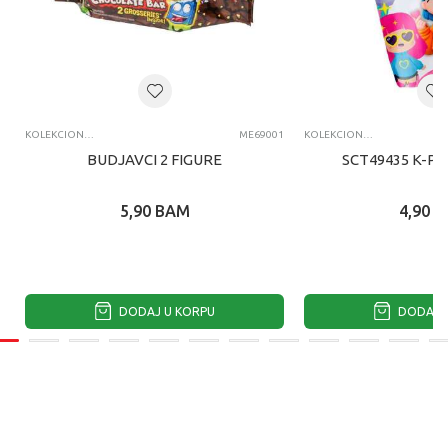
KOLEKCIONARSKE FIGURE I SETOVI
ME69001
KOLEKCIONARSKE FIGURE I SETOVI
BUDJAVCI 2 FIGURE
SCT49435 K-PO
5,90
BAM
4,90
B
DODAJ U KORPU
DODAJ U