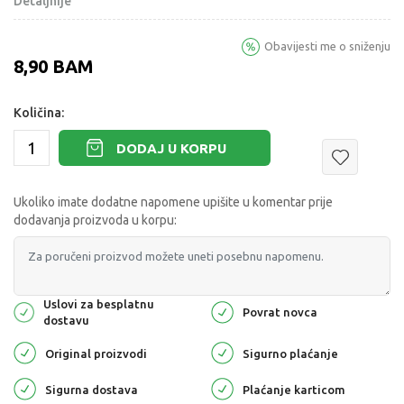
Detaljnije
Obavijesti me o sniženju
8,90
BAM
Količina:
DODAJ U KORPU
Ukoliko imate dodatne napomene upišite u komentar prije
dodavanja proizvoda u korpu:
Uslovi za besplatnu
Povrat novca
dostavu
Original proizvodi
Sigurno plaćanje
Sigurna dostava
Plaćanje karticom