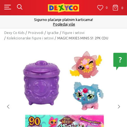
0
0
0
Sigurno plaćanje platnim karticama!
Pogledaj više
Dexy Co Kids
Proizvodi
Igračke
Figure i setovi
Kolekcionarske figure i setovi
MAGIC MIXIES MINIS S1 2PK CDU