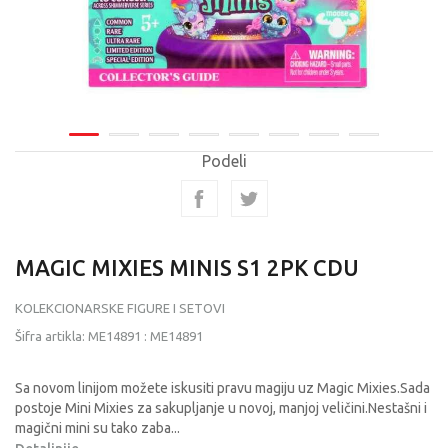
Podeli
MAGIC MIXIES MINIS S1 2PK CDU
KOLEKCIONARSKE FIGURE I SETOVI
Šifra artikla:
ME14891
:
ME14891
Sa novom linijom možete iskusiti pravu magiju uz Magic Mixies.Sada
postoje Mini Mixies za sakupljanje u novoj, manjoj veličini.Nestašni i
magični mini su tako zaba
...