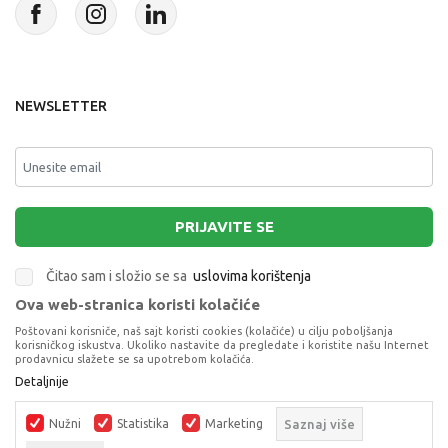
NEWSLETTER
PRIJAVITE SE
Čitao sam i složio se sa
uslovima korištenja
Ova web-stranica koristi kolačiće
This site is protected by reCAPTCHA and the Google
Privacy Policy
and
Poštovani korisniče, naš sajt koristi cookies (kolačiće) u cilju poboljšanja
Terms of Service
apply.
korisničkog iskustva. Ukoliko nastavite da pregledate i koristite našu Internet
prodavnicu slažete se sa upotrebom kolačića.
Detaljnije
Nužni
Statistika
Marketing
Saznaj više