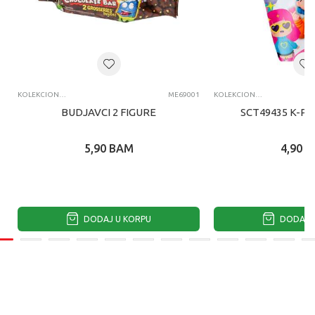
KOLEKCIONARSKE FIGURE I SETOVI
ME69001
KOLEKCIONARSKE FIGURE I SETOVI
BUDJAVCI 2 FIGURE
SCT49435 K-PO
5,90
BAM
4,90
B
DODAJ U KORPU
DODAJ U