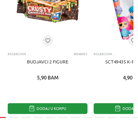
KOLEKCIONARSKE FIGURE I SETOVI
ME69001
KOLEKCIONARSKE FIGURE I SETOVI
BUDJAVCI 2 FIGURE
SCT49435 K-PO
5,90
BAM
4,90
B
DODAJ U KORPU
DODAJ U