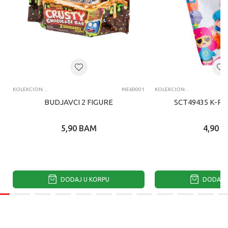
KOLEKCIONARSKE FIGURE I SETOVI
ME69001
KOLEKCIONARSKE FIGURE I SETOVI
BUDJAVCI 2 FIGURE
SCT49435 K-PO
5,90
BAM
4,90
B
DODAJ U KORPU
DODAJ U