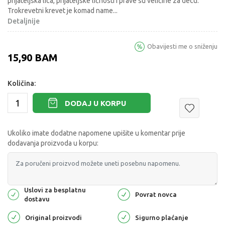
prijateljska lica, prijateljske ličnosti i prave su veličine za decu.
Trokrevetni krevet je komad name
...
Detaljnije
Obavijesti me o sniženju
15,90
BAM
Količina:
DODAJ U KORPU
Ukoliko imate dodatne napomene upišite u komentar prije
dodavanja proizvoda u korpu:
Uslovi za besplatnu
Povrat novca
dostavu
Original proizvodi
Sigurno plaćanje