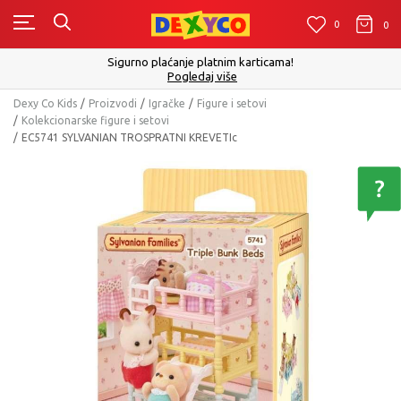
0
0
0
Click&Collect - Platite karticom Online i preuzmi
cama!
izboru
Pogledaj više
Dexy Co Kids
Proizvodi
Igračke
Figure i setovi
Kolekcionarske figure i setovi
EC5741 SYLVANIAN TROSPRATNI KREVETIc