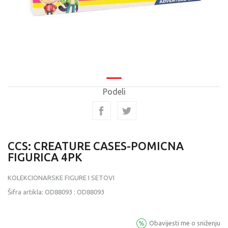
Podeli
CCS: CREATURE CASES-POMICNA
FIGURICA 4PK
KOLEKCIONARSKE FIGURE I SETOVI
Šifra artikla:
OD88093
:
OD88093
Obavijesti me o sniženju