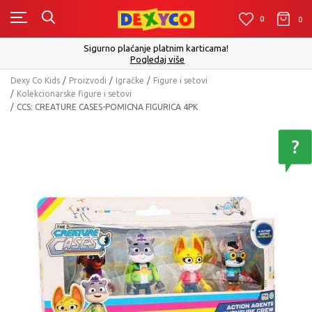
0
0
0
Sigurno plaćanje platnim karticama!
Pogledaj više
Dexy Co Kids
Proizvodi
Igračke
Figure i setovi
Kolekcionarske figure i setovi
CCS: CREATURE CASES-POMICNA FIGURICA 4PK