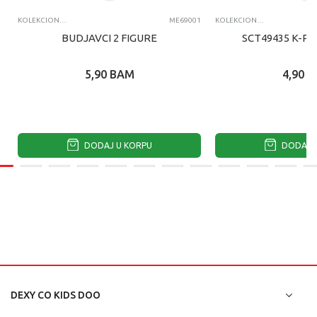
KOLEKCIONARSKE FIGURE I SETOVI
ME69001
KOLEKCIONARSKE FIGURE I SETOVI
BUDJAVCI 2 FIGURE
SCT49435 K-PO
5,90
BAM
4,90
B
DODAJ U KORPU
DODAJ U
DEXY CO KIDS DOO