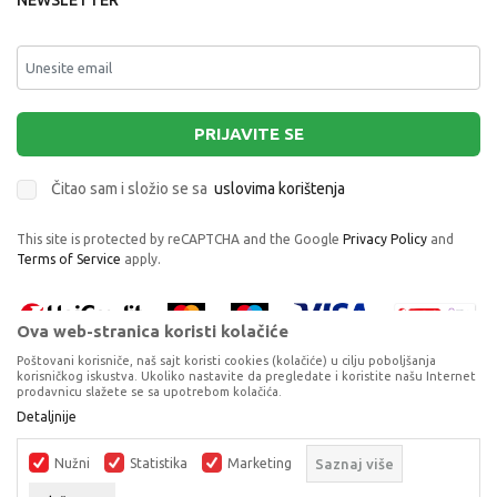
NEWSLETTER
PRIJAVITE SE
Čitao sam i složio se sa
uslovima korištenja
This site is protected by reCAPTCHA and the Google
Privacy Policy
and
Terms of Service
apply.
Ova web-stranica koristi kolačiće
Poštovani korisniče, naš sajt koristi cookies (kolačiće) u cilju poboljšanja
korisničkog iskustva. Ukoliko nastavite da pregledate i koristite našu Internet
prodavnicu slažete se sa upotrebom kolačića.
CCS: CREATURE CASES-POMICNA FIGURICA
Proizvode na sajtu nastojimo da opišemo što je preciznije moguće, ali ne
Detaljnije
4PK
možemo garantovati da su svi podaci i fotografije, navedeni u okrviru
proizvoda, u potpunosti kompletni i bez grešaka. Svi artikli prikazani na
KOLEKCIONARSKE FIGURE I SETOVI
Nužni
Statistika
Marketing
Saznaj više
sajtu su dio naše ponude, ali ne podrazumijeva da su dostupni u svakom
trenutku.