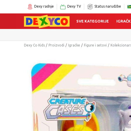
Dexy radnje
Dexy TV
Status narudžbe
SVE KATEGORIJE
IGRAČK
Click&Col
Dexy Co Kids
Proizvodi
Igračke
Figure i setovi
Kolekcionars