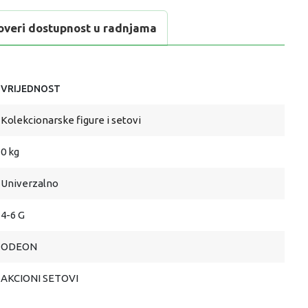
overi dostupnost u radnjama
VRIJEDNOST
Kolekcionarske figure i setovi
0 kg
Univerzalno
4-6 G
ODEON
AKCIONI SETOVI