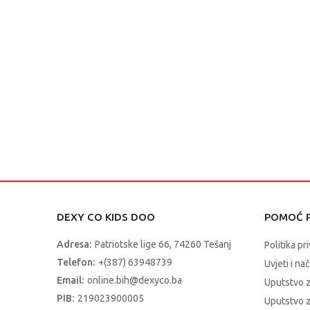
DEXY CO KIDS DOO
POMOĆ P
Adresa:
Patriotske lige 66, 74260 Tešanj
Politika pr
Telefon:
+(387) 63948739
Uvjeti i na
Email:
online.bih@dexyco.ba
Uputstvo 
PIB:
219023900005
Uputstvo z