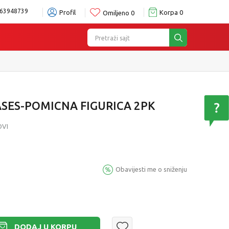
63948739
Profil
Korpa
0
Omiljeno
0
Pretraži sajt
izboru
Pogledaj više
ASES-POMICNA FIGURICA 2PK
OVI
Obavijesti me o sniženju
DODAJ U KORPU