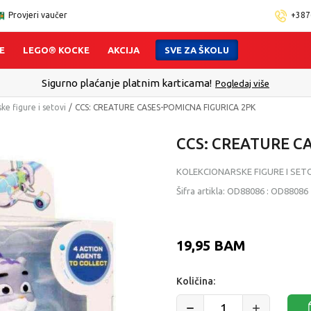
Provjeri vaučer
+387
E
LEGO® KOCKE
AKCIJA
SVE ZA ŠKOLU
lect - Platite karticom Online i preuzmite u prodavnici po Vašem 
ke figure i setovi
CCS: CREATURE CASES-POMICNA FIGURICA 2PK
CCS: CREATURE C
KOLEKCIONARSKE FIGURE I SET
Šifra artikla:
OD88086
:
OD88086
19,95
BAM
Količina: