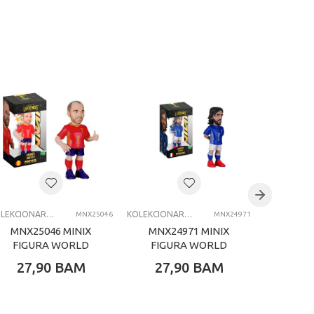
KOLEKCIONARSKE FIGURE I SETOVI
KOLEKCIONARSKE FIGURE I SETOVI
MNX25046
MNX24971
MNX25046 MINIX
MNX24971 MINIX
MNX2
FIGURA WORLD
FIGURA WORLD
FIG
CUP LEGENDS
CUP ITALIA PIRLO
CUP
27,90
BAM
27,90
BAM
27,
INIESTA