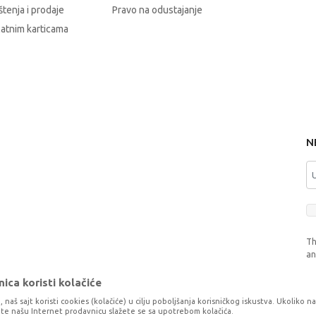
štenja i prodaje
Pravo na odustajanje
latnim karticama
N
Th
a
ica koristi kolačiće
, naš sajt koristi cookies (kolačiće) u cilju poboljšanja korisničkog iskustva. Ukoliko n
tite našu Internet prodavnicu slažete se sa upotrebom kolačića.