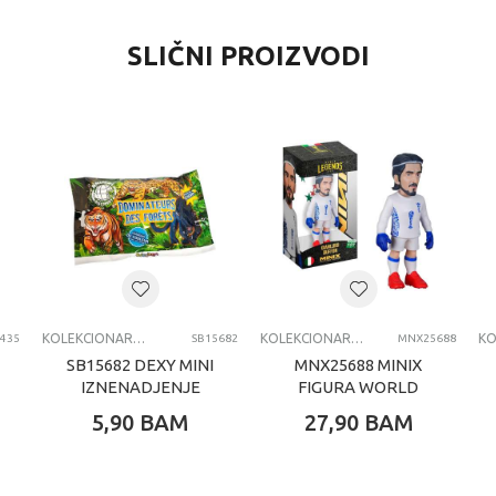
SLIČNI PROIZVODI
KOLEKCIONARSKE FIGURE I SETOVI
KOLEKCIONARSKE FIGURE I SETOVI
9435
SB15682
MNX25688
SB15682 DEXY MINI
MNX25688 MINIX
IZNENADJENJE
FIGURA WORLD
ŠUMSKI
CUP LEGENDS
5,90
BAM
27,90
BAM
PREDATORI
BUFON