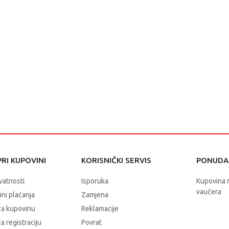
RI KUPOVINI
KORISNIČKI SERVIS
PONUDA 
ivatnosti
Isporuka
Kupovina 
vaučera
čini plaćanja
Zamjena
za kupovinu
Reklamacije
a registraciju
Povrat