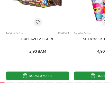
KOLEKCIONARSKE FIGURE I SETOVI
ME69001
KOLEKCIONARSKE FIGURE I SETOVI
BUDJAVCI 2 FIGURE
SCT49435 K-PO
5,90
BAM
4,90
B
DODAJ U KORPU
DODAJ U