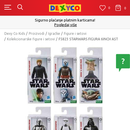
0
0
0
Sigurno plaćanje platnim karticama!
Pogledaj više
Dexy Co Kids
Proizvodi
Igračke
Figure i setovi
Kolekcionarske figure i setovi
F5823 STARWARS FIGURA 6INCH AST