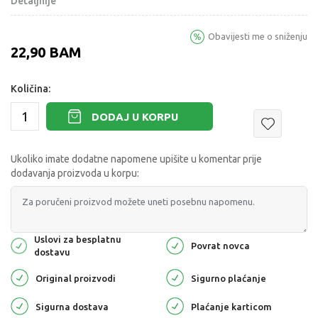
Detaljnije
Obavijesti me o sniženju
22,90
BAM
Količina:
DODAJ U KORPU
Ukoliko imate dodatne napomene upišite u komentar prije
dodavanja proizvoda u korpu:
Uslovi za besplatnu
Povrat novca
dostavu
Original proizvodi
Sigurno plaćanje
Sigurna dostava
Plaćanje karticom