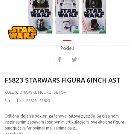
Podeli
F5823 STARWARS FIGURA 6INCH AST
KOLEKCIONARSKE FIGURE I SETOVI
Šifra artikla:
F5823
:
F5823
Odlična ideja za poklon za fanove Ratova zvezda. Sa dizajnom
inspirisanim zabavom i osnovnim artikulacijom, ova akciona figura
omogućava fanovima i malisanima da z
...