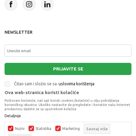
NEWSLETTER
PRIJAVITE SE
Čitao sam i složio se sa
uslovima korištenja
Ova web-stranica koristi kolačiće
This site is protected by reCAPTCHA and the Google
Privacy Policy
and
Poštovani korisniče, naš sajt koristi cookies (kolačiće) u cilju poboljšanja
Terms of Service
apply.
korisničkog iskustva. Ukoliko nastavite da pregledate i koristite našu Internet
prodavnicu slažete se sa upotrebom kolačića.
Detaljnije
Nužni
Statistika
Marketing
Saznaj više