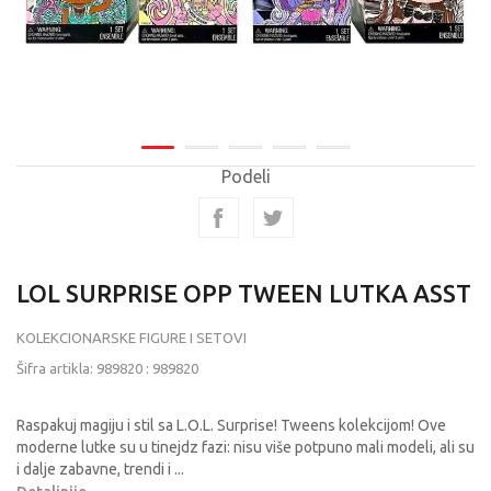
Podeli
LOL SURPRISE OPP TWEEN LUTKA ASST
KOLEKCIONARSKE FIGURE I SETOVI
Šifra artikla:
989820
:
989820
Raspakuj magiju i stil sa L.O.L. Surprise! Tweens kolekcijom! Ove
moderne lutke su u tinejdz fazi: nisu više potpuno mali modeli, ali su
i dalje zabavne, trendi i
...