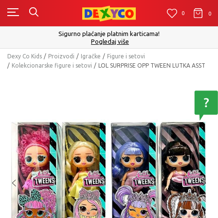
0
0
0
Click&Collect - Platite 
no plaćanje platnim karticama!
Pogledaj više
Dexy Co Kids
Proizvodi
Igračke
Figure i setovi
Kolekcionarske figure i setovi
LOL SURPRISE OPP TWEEN LUTKA ASST