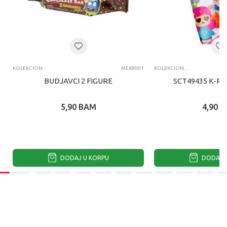
KOLEKCIONARSKE FIGURE I SETOVI
ME69001
KOLEKCIONARSKE FIGURE I SETOVI
BUDJAVCI 2 FIGURE
SCT49435 K-PO
5,90
BAM
4,90
B
DODAJ U KORPU
DODAJ U