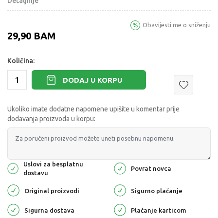
Detaljnije
Obavijesti me o sniženju
29,90
BAM
Količina:
DODAJ U KORPU
Ukoliko imate dodatne napomene upišite u komentar prije
dodavanja proizvoda u korpu:
Uslovi za besplatnu
Povrat novca
dostavu
Original proizvodi
Sigurno plaćanje
Sigurna dostava
Plaćanje karticom