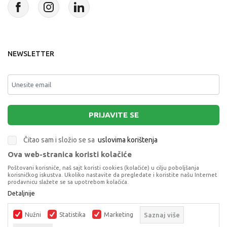
NEWSLETTER
PRIJAVITE SE
Čitao sam i složio se sa
uslovima korištenja
Ova web-stranica koristi kolačiće
This site is protected by reCAPTCHA and the Google
Privacy Policy
and
Poštovani korisniče, naš sajt koristi cookies (kolačiće) u cilju poboljšanja
Terms of Service
apply.
korisničkog iskustva. Ukoliko nastavite da pregledate i koristite našu Internet
prodavnicu slažete se sa upotrebom kolačića.
Detaljnije
LOL SURPRISE OPP TWEEN LUTKA ASST
KOLEKCIONARSKE FIGURE I SETOVI
Nužni
Statistika
Marketing
Saznaj više