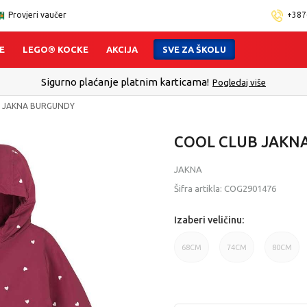
Provjeri vaučer
+387
E
LEGO® KOCKE
AKCIJA
SVE ZA ŠKOLU
Sigurno plaćanje platnim karticama!
Pogledaj više
B JAKNA BURGUNDY
COOL CLUB JAKN
JAKNA
Šifra artikla:
COG2901476
Izaberi veličinu:
68CM
74CM
80CM