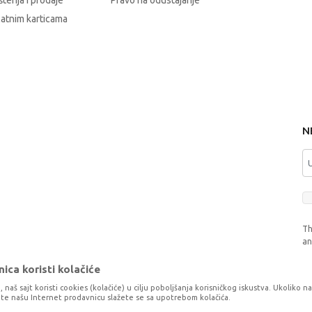
štenja i prodaje
Pravo na odustajanje
latnim karticama
N
Th
a
ica koristi kolačiće
, naš sajt koristi cookies (kolačiće) u cilju poboljšanja korisničkog iskustva. Ukoliko n
tite našu Internet prodavnicu slažete se sa upotrebom kolačića.