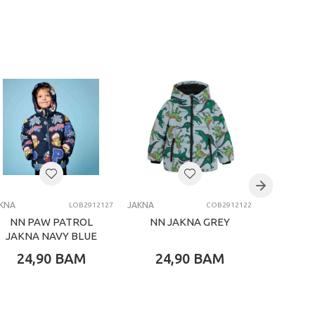
KNA
JAKNA
JAKNA
LOB2912127
COB2912122
NN PAW PATROL
NN JAKNA GREY
N
JAKNA NAVY BLUE
24,90
BAM
24,90
BAM
58,