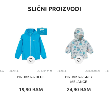
SLIČNI PROIZVODI
JAKNA
JAKNA
JA
682
COB3012126
COB3000528
NN JAKNA BLUE
NN JAKNA GREY
MELANGE
19,90
BAM
24,90
BAM