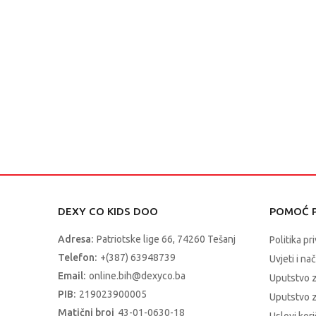
DEXY CO KIDS DOO
POMOĆ P
Adresa:
Patriotske lige 66, 74260 Tešanj
Politika pr
Telefon:
+(387) 63948739
Uvjeti i na
Email:
online.bih@dexyco.ba
Uputstvo 
PIB:
219023900005
Uputstvo z
Matični broj
43-01-0630-18