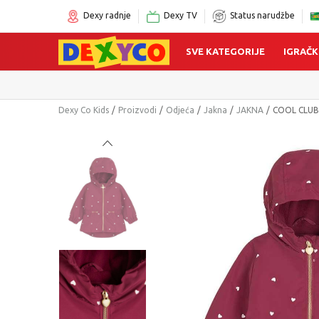
Dexy radnje
Dexy TV
Status narudžbe
SVE KATEGORIJE
IGRAČK
Dexy Co Kids
Proizvodi
Odjeća
Jakna
JAKNA
COOL CLU