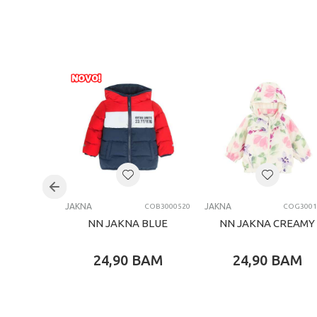
JAKNA
JAKNA
COB3000520
COG3001
NN JAKNA BLUE
NN JAKNA CREAMY
24,90
BAM
24,90
BAM