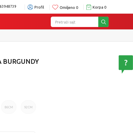
63948739
Profil
Korpa
0
Omiljeno
0
Pretraži sajt
A BURGUNDY
86CM
92CM