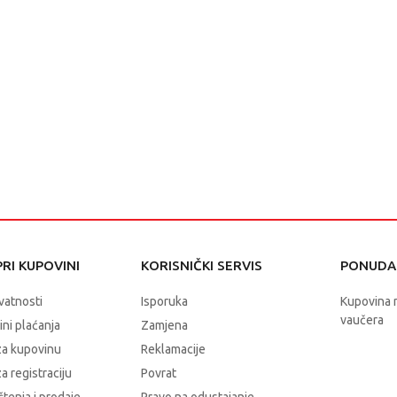
RI KUPOVINI
KORISNIČKI SERVIS
PONUDA 
ivatnosti
Isporuka
Kupovina 
vaučera
čini plaćanja
Zamjena
za kupovinu
Reklamacije
a registraciju
Povrat