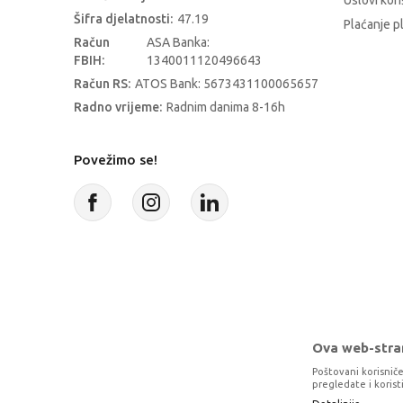
Uslovi kori
Šifra djelatnosti:
47.19
Plaćanje p
Račun
ASA Banka:
FBIH:
1340011120496643
Račun RS:
ATOS Bank: 5673431100065657
Radno vrijeme:
Radnim danima 8-16h
Povežimo se!
Ova web-stran
Poštovani korisniče
pregledate i koris