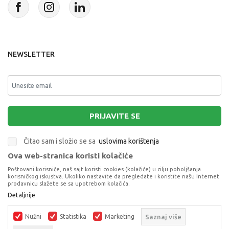
NEWSLETTER
PRIJAVITE SE
Čitao sam i složio se sa
uslovima korištenja
Ova web-stranica koristi kolačiće
This site is protected by reCAPTCHA and the Google
Privacy Policy
and
Poštovani korisniče, naš sajt koristi cookies (kolačiće) u cilju poboljšanja
Terms of Service
apply.
korisničkog iskustva. Ukoliko nastavite da pregledate i koristite našu Internet
prodavnicu slažete se sa upotrebom kolačića.
Detaljnije
Nužni
Statistika
Marketing
Saznaj više