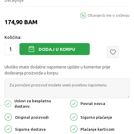
Detaljnije
Obavijesti me o sniženju
174,90
BAM
Količina:
DODAJ U KORPU
Ukoliko imate dodatne napomene upišite u komentar prije
dodavanja proizvoda u korpu:
Uslovi za besplatnu
Povrat novca
dostavu
Original proizvodi
Sigurno plaćanje
Sigurna dostava
Plaćanje karticom