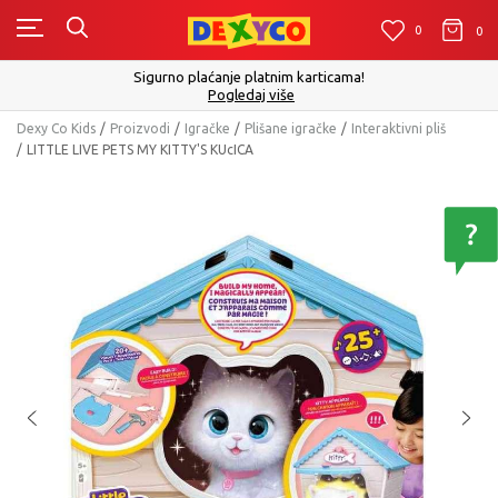
0
0
0
Sigurno plaćanje platnim karticama!
Pogledaj više
Dexy Co Kids
Proizvodi
Igračke
Plišane igračke
Interaktivni pliš
LITTLE LIVE PETS MY KITTY'S KUcICA