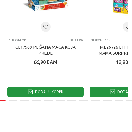
INTERAKTIVNI PLIŠ
MST31867
INTERAKTIVNI PLIŠ
CL17969 PLIŠANA MACA KOJA
ME26726 LITTL
PREDE
MAMA SURPRIS
66,90
BAM
12,90
DODAJ U KORPU
DODAJ U