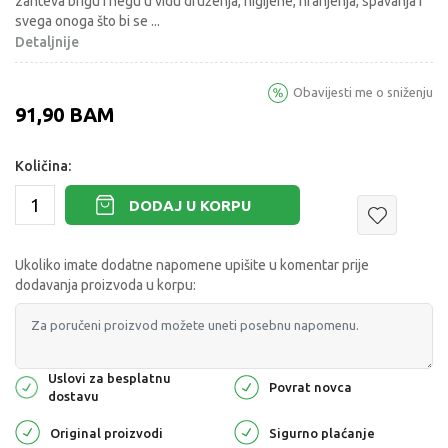
zahteva brigu i negu u vidu druženja, higijene, hranjenja, spavanja i
svega onoga što bi se
...
Detaljnije
Obavijesti me o sniženju
91,90
BAM
Količina:
DODAJ U KORPU
Ukoliko imate dodatne napomene upišite u komentar prije
dodavanja proizvoda u korpu:
Uslovi za besplatnu
Povrat novca
dostavu
Original proizvodi
Sigurno plaćanje