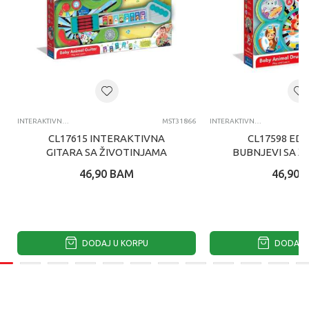
INTERAKTIVNE IGRACKE ZA DECU
MST31866
INTERAKTIVNE IGRACKE ZA DECU
CL17615 INTERAKTIVNA
CL17598 ED
GITARA SA ŽIVOTINJAMA
BUBNJEVI SA Ž
46,90
BAM
46,90
DODAJ U KORPU
DODAJ U