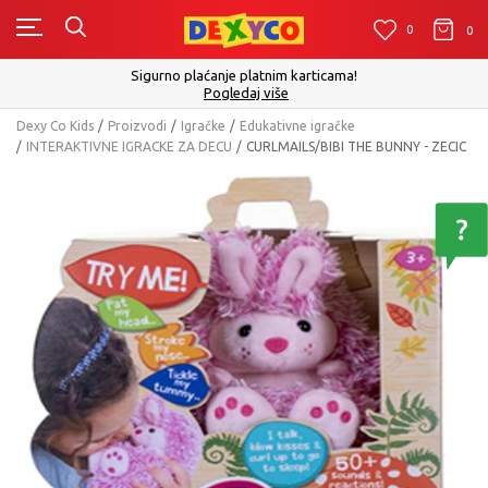
0
0
0
Sigurno plaćanje platnim karticama!
Pogledaj više
Dexy Co Kids
Proizvodi
Igračke
Edukativne igračke
INTERAKTIVNE IGRACKE ZA DECU
CURLMAILS/BIBI THE BUNNY - ZECIC