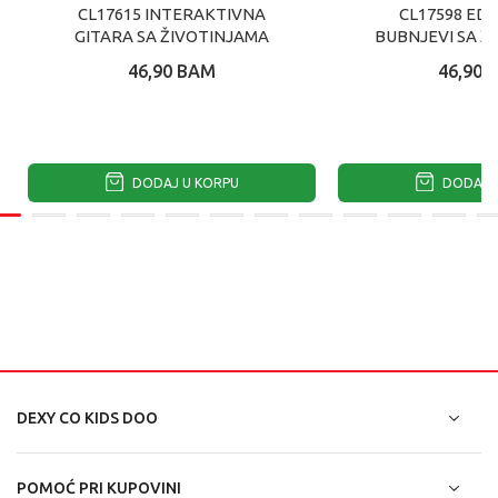
CL17615 INTERAKTIVNA
CL17598 ED
GITARA SA ŽIVOTINJAMA
BUBNJEVI SA Ž
46,90
BAM
46,90
DODAJ U KORPU
DODAJ U
DEXY CO KIDS DOO
POMOĆ PRI KUPOVINI