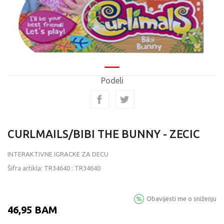
Podeli
CURLMAILS/BIBI THE BUNNY - ZECIC
INTERAKTIVNE IGRACKE ZA DECU
Šifra artikla:
TR34640
:
TR34640
Obavijesti me o sniženju
46,95
BAM