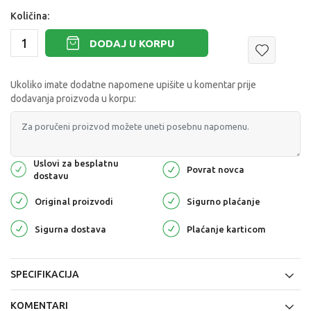
Količina:
DODAJ U KORPU
Ukoliko imate dodatne napomene upišite u komentar prije
dodavanja proizvoda u korpu:
Uslovi za besplatnu
Povrat novca
dostavu
Original proizvodi
Sigurno plaćanje
Sigurna dostava
Plaćanje karticom
SPECIFIKACIJA
KOMENTARI