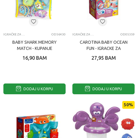
IGRAČKE ZA VODU ZA BEBE
OD56430
IGRAČKE ZA VODU ZA BEBE
OD05359
BABY SHARK MEMORY
CAROTINA BABY OCEAN
MATCH - KUPANJE
FUN - IGRACKE ZA
KUPANJE U DISPLAYU 9/1
16,90
BAM
27,95
BAM
DODAJ U KORPU
DODAJ U KORPU
50
%