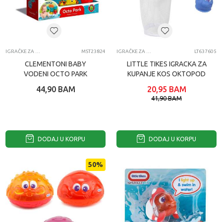
IGRAČKE ZA VODU ZA BEBE
MST23824
IGRAČKE ZA VODU ZA BEBE
LT637605
CLEMENTONI BABY
LITTLE TIKES IGRACKA ZA
VODENI OCTO PARK
KUPANJE KOS OKTOPOD
44,90
BAM
20,95
BAM
41,90
BAM
DODAJ U KORPU
DODAJ U KORPU
50
%