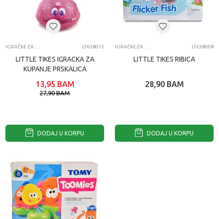
IGRAČKE ZA VODU ZA BEBE
LT638015
IGRAČKE ZA VODU ZA BEBE
LT638008
LITTLE TIKES IGRACKA ZA
LITTLE TIKES RIBICA
KUPANJE PRSKALICA
13,95
BAM
28,90
BAM
27,90
BAM
DODAJ U KORPU
DODAJ U KORPU