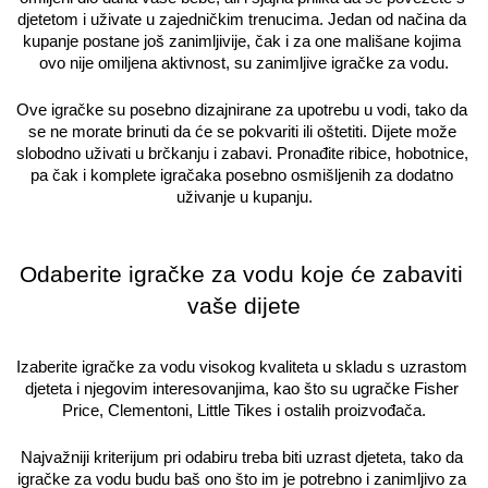
djetetom i uživate u zajedničkim trenucima. Jedan od načina da 
kupanje postane još zanimljivije, čak i za one mališane kojima 
ovo nije omiljena aktivnost, su zanimljive igračke za vodu.
Ove igračke su posebno dizajnirane za upotrebu u vodi, tako da 
se ne morate brinuti da će se pokvariti ili oštetiti. Dijete može 
slobodno uživati u brčkanju i zabavi. Pronađite ribice, hobotnice, 
pa čak i komplete igračaka posebno osmišljenih za dodatno 
uživanje u kupanju.
Odaberite igračke za vodu koje će zabaviti 
vaše dijete
Izaberite igračke za vodu visokog kvaliteta u skladu s uzrastom 
djeteta i njegovim interesovanjima, kao što su ugračke Fisher 
Price, Clementoni, Little Tikes i ostalih proizvođača.
Najvažniji kriterijum pri odabiru treba biti uzrast djeteta, tako da 
igračke za vodu budu baš ono što im je potrebno i zanimljivo za 