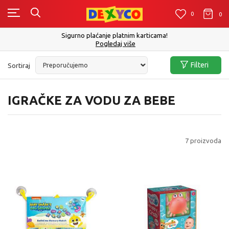
0
0
0
Click&Collect - Platite karticom Online i preuzmite u prodavnic
izboru
Pogledaj više
Filteri
Sortiraj
IGRAČKE ZA VODU ZA BEBE
7
proizvoda