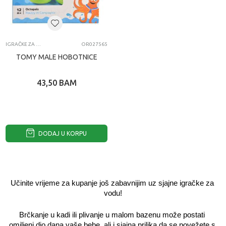
IGRAČKE ZA VODU ZA BEBE
OR027565
TOMY MALE HOBOTNICE
43,50
BAM
DODAJ U KORPU
Učinite vrijeme za kupanje još zabavnijim uz sjajne igračke za 
vodu!
Brčkanje u kadi ili plivanje u malom bazenu može postati 
omiljeni dio dana vaše bebe, ali i sjajna prilika da se povežete s 