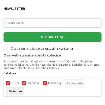
NEWSLETTER
PRIJAVITE SE
Čitao sam i složio se sa
uslovima korištenja
Ova web-stranica koristi kolačiće
This site is protected by reCAPTCHA and the Google
Privacy Policy
and
Poštovani korisniče, naš sajt koristi cookies (kolačiće) u cilju poboljšanja
Terms of Service
apply.
korisničkog iskustva. Ukoliko nastavite da pregledate i koristite našu Internet
prodavnicu slažete se sa upotrebom kolačića.
Detaljnije
Nužni
Statistika
Marketing
Saznaj više
Slažem se
Proizvode na sajtu nastojimo da opišemo što je preciznije moguće, ali ne
možemo garantovati da su svi podaci i fotografije, navedeni u okrviru
Nužni
proizvoda, u potpunosti kompletni i bez grešaka. Svi artikli prikazani na
Neophodne kolačići čine lokaciju korisnim tako što