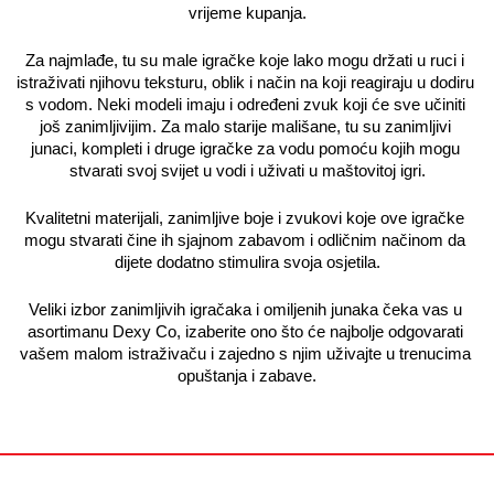
vrijeme kupanja.
Za najmlađe, tu su male igračke koje lako mogu držati u ruci i 
istraživati njihovu teksturu, oblik i način na koji reagiraju u dodiru 
s vodom. Neki modeli imaju i određeni zvuk koji će sve učiniti 
još zanimljivijim. Za malo starije mališane, tu su zanimljivi 
junaci, kompleti i druge igračke za vodu pomoću kojih mogu 
stvarati svoj svijet u vodi i uživati u maštovitoj igri.
Kvalitetni materijali, zanimljive boje i zvukovi koje ove igračke 
mogu stvarati čine ih sjajnom zabavom i odličnim načinom da 
dijete dodatno stimulira svoja osjetila.
Veliki izbor zanimljivih igračaka i omiljenih junaka čeka vas u 
asortimanu Dexy Co, izaberite ono što će najbolje odgovarati 
vašem malom istraživaču i zajedno s njim uživajte u trenucima 
opuštanja i zabave.