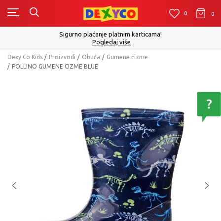
0
0
0
Sigurno plaćanje platnim karticama!
Pogledaj više
Dexy Co Kids
Proizvodi
Obuća
Gumene čizme
POLLINO GUMENE CIZME BLUE