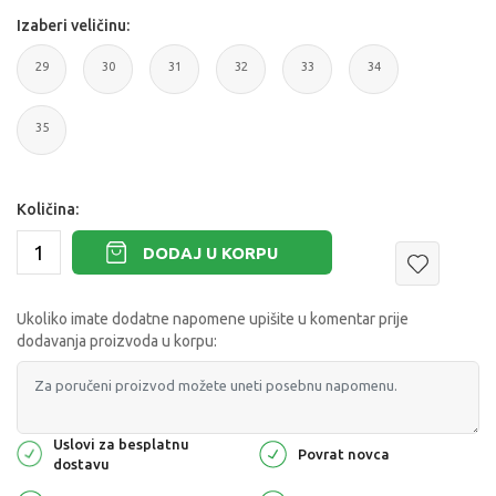
Izaberi veličinu:
29
30
31
32
33
34
35
Količina:
DODAJ U KORPU
Ukoliko imate dodatne napomene upišite u komentar prije
dodavanja proizvoda u korpu:
Uslovi za besplatnu
Povrat novca
dostavu