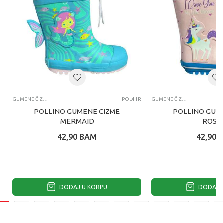
GUMENE ČIZME
POL41R
GUMENE ČIZME
POLLINO GUMENE CIZME
POLLINO GUM
MERMAID
ROSA
42,90
BAM
42,90
DODAJ U KORPU
DODAJ U