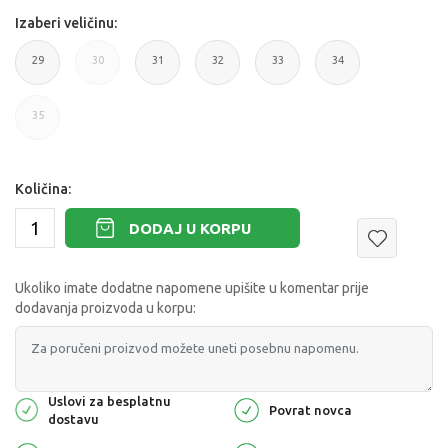
Izaberi veličinu:
29
30
31
32
33
34
35
Količina:
DODAJ U KORPU
Ukoliko imate dodatne napomene upišite u komentar prije
dodavanja proizvoda u korpu:
Uslovi za besplatnu
Povrat novca
dostavu