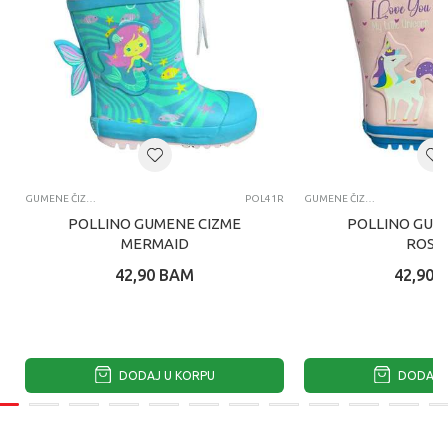
GUMENE ČIZME
POL41R
GUMENE ČIZME
POLLINO GUMENE CIZME
POLLINO GUM
MERMAID
ROSA
42,90
BAM
42,90
DODAJ U KORPU
DODAJ U