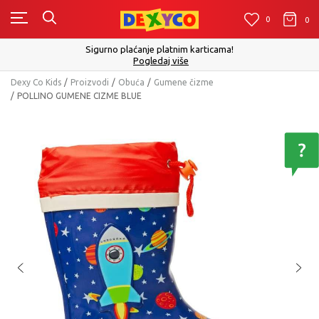
0
0
0
Sigurno plaćanje platnim karticama!
Pogledaj više
Dexy Co Kids
Proizvodi
Obuća
Gumene čizme
POLLINO GUMENE CIZME BLUE